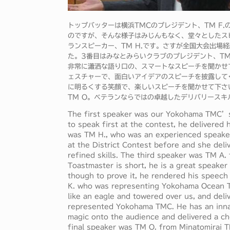
トップバッターは横浜TMCのプレジデント、TM F
のですが、そんな様子はみじんもなく、堂々としたス
ランスピーカー、TM H.です。さすが全国大会出場
た。3番目はみなとみらいクラブのプレジデント、TM
非常に瀟洒な語り口の、スマートなスピーチを聞かせ
ェスチャーで、面白いアイデアのスピーチを披露して
に明るくする笑顔で、楽しいスピーチを聞かせて下さ
TM O。ベテランならではの卓越したデリバリース
The first speaker was our Yokohama TMC’s 
to speak first at the contest, he delivere
was TM H., who was an experienced speake
at the District Contest before and she deli
refined skills. The third speaker was TM A
Toastmaster is short, he is a great speaker
though to prove it, he rendered his speech
K. who was representing Yokohama Ocean TM
like an eagle and towered over us, and del
represented Yokohama TMC. He has an innat
magic onto the audience and delivered a che
final speaker was TM O. from Minatomirai 