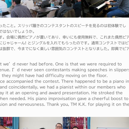
ったこと。スリッパ履きのコンテスタントのスピーチを見るのは初体験でし
ではないでしょうか。
す。会場に偶然ピアノが置いてあり、幸いにも使用無料で、これまた偶然ピ
にじゃじゃーん! とジングルを入れてもらったのです。通常コンテストではピ
は抜群で、今までになく楽しい雰囲気のコンテストとなりました。即興でピ
hat we’d never had before. One is that we were required to
venue. I’d never seen contestants making speeches in slipper
e they might have had difficulty moving on the floor.
nce accompanied the contest. There happened to be a piano i
y and coincidentally, we had a pianist within our members who
ay it at an opening and award presentation. He stroked the
en needed. His piano improvisation gave a cheerful boost to
nsion and nervousness. Thank you, TM K.K. for playing it on th