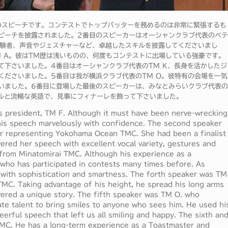
.のスピーチです。コンテストでトップバッターを務めるのは非常に緊張するも
ピーチを披露されました。2番目のスピーカーはオーシャンクラブ代表のベテ
経験者、声音やジェスチャーなど、卓越したスキルを披露してくださいまし
 A。彼はTM歴は浅いものの、何度もコンテストに出場している強豪です。
て下さいました。4番目はオーシャンクラブ代表のTM K、長身を活かしたジ
くださいました。5番目は我が横浜クラブ代表のTM O。彼特有の会場を一気
いました。6番目に登場した最後のスピーカーは、みなとみらいクラブ代表の
キルと流暢な英語で、見事にフィナーレを飾って下さいました。
president, TM F. Although it must have been nerve-wrecking
d his speech marvelously with confidence. The second speaker
r representing Yokohama Ocean TMC. She had been a finalist
vered her speech with excellent vocal variety, gestures and
. from Minatomirai TMC. Although his experience as a
 who has participated in contests many times before. As
 with sophistication and smartness. The forth speaker was TM
C. Taking advantage of his height, he spread his long arms
ivered a unique story. The fifth speaker was TM O. who
e talent to bring smiles to anyone who sees him. He used hi
erful speech that left us all smiling and happy. The sixth an
TMC. He has a long-term experience as a Toastmaster and