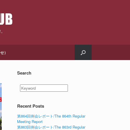
合せ）
Search
Recent Posts
第864回例会レポート/The 864th Regular
Meeting Report
第863回例会レポート/The 863rd Regular