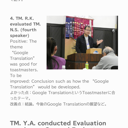
4. TM. R.K.
evaluated TM.
N.S. (fourth
speaker)
Positive: The
theme
“Google
Translation”
was good for
toastmasters.
To be
improved: Conclusion such as how the “Google
Translation” would be developed.
よかった点：Google TranslationというToastmasterに合
ったテーマ。
改善点：結論。今後のGoogle Translationの展望など。
TM. Y.A. conducted Evaluation