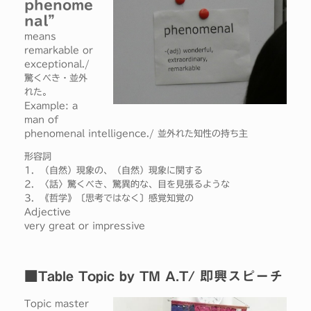
phenome
nal”
means
remarkable or
exceptional./
驚くべき・並外
れた。
Example: a
man of
phenomenal intelligence./ 並外れた知性の持ち主
形容詞
1．（自然）現象の、（自然）現象に関する
2．〈話〉驚くべき、驚異的な、目を見張るような
3．《哲学》〔思考ではなく〕感覚知覚の
Adjective
very great or impressive
■Table Topic by TM A.T/ 即興スピーチ
Topic master