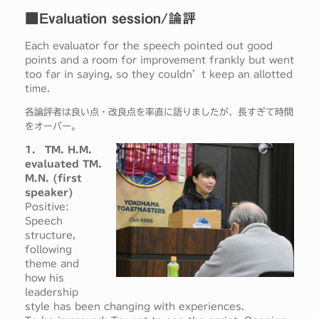
■Evaluation session/論評
Each evaluator for the speech pointed out good
points and a room for improvement frankly but went
too far in saying, so they couldn’t keep an allotted
time.
各論評者は良い点・改良点を率直に語りましたが、長すぎて時間
をオーバー。
1. TM. H.M.
evaluated TM.
M.N. (first
speaker)
Positive:
Speech
structure,
following
theme and
how his
leadership
style has been changing with experiences.