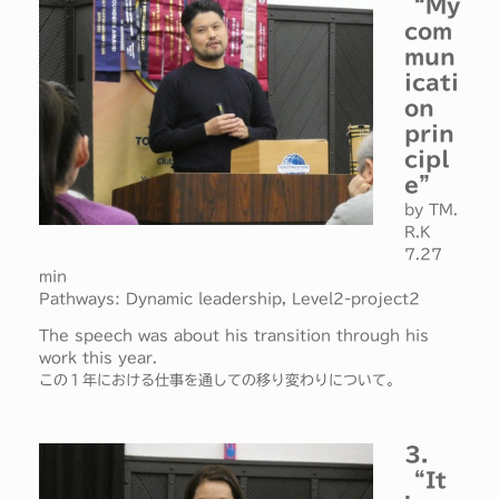
“My
com
mun
icati
on
prin
cipl
e”
by TM.
R.K
7.27
min
Pathways: Dynamic leadership, Level2-project2
The speech was about his transition through his
work this year.
この１年における仕事を通しての移り変わりについて。
3.
“It