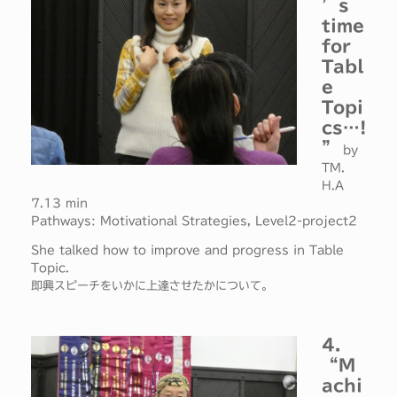
’s
time
for
Tabl
e
Topi
cs…!
”
by
TM.
H.A
7.13 min
Pathways: Motivational Strategies, Level2-project2
She talked how to improve and progress in Table
Topic.
即興スピーチをいかに上達させたかについて。
4.
“M
achi