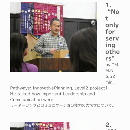
1.
“No
t
only
for
serv
ing
othe
rs”
by TM.
M.N
6.52
min.
Pathways: InnovativePlanning, Level2-project1
He talked how important Leadership and
Communication were
リーダーシップとコミュニケーション能力の大切さについて。
2.