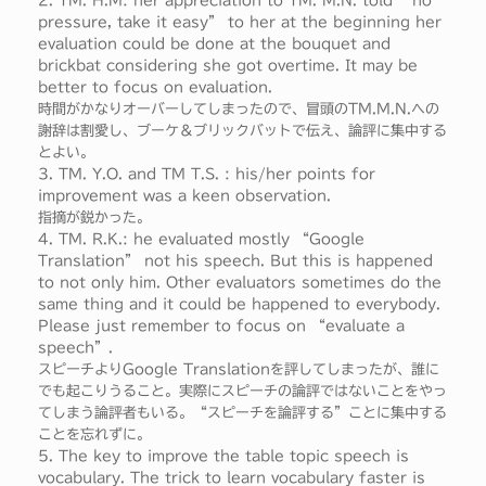
2. TM. H.M: her appreciation to TM. M.N. told “no
pressure, take it easy” to her at the beginning her
evaluation could be done at the bouquet and
brickbat considering she got overtime. It may be
better to focus on evaluation.
時間がかなりオーバーしてしまったので、冒頭のTM.M.N.への
謝辞は割愛し、ブーケ＆ブリックバットで伝え、論評に集中する
とよい。
3. TM. Y.O. and TM T.S. : his/her points for
improvement was a keen observation.
指摘が鋭かった。
4. TM. R.K.: he evaluated mostly “Google
Translation” not his speech. But this is happened
to not only him. Other evaluators sometimes do the
same thing and it could be happened to everybody.
Please just remember to focus on “evaluate a
speech”.
スピーチよりGoogle Translationを評してしまったが、誰に
でも起こりうること。実際にスピーチの論評ではないことをやっ
てしまう論評者もいる。“スピーチを論評する”ことに集中する
ことを忘れずに。
5. The key to improve the table topic speech is
vocabulary. The trick to learn vocabulary faster is