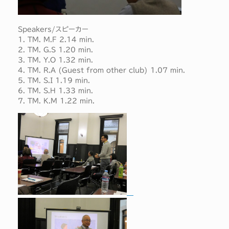
Speakers/スピーカー
1. TM. M.F 2.14 min.
2. TM. G.S 1.20 min.
3. TM. Y.O 1.32 min.
4. TM. R.A (Guest from other club) 1.07 min.
5. TM. S.I 1.19 min.
6. TM. S.H 1.33 min.
7. TM. K.M 1.22 min.