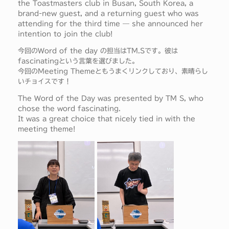
the Toastmasters club in Busan, South Korea, a
brand-new guest, and a returning guest who was
attending for the third time — she announced her
intention to join the club!
今回のWord of the day の担当はTM.Sです。彼は
fascinatingという言葉を選びました。
今回のMeeting Themeともうまくリンクしており、素晴らし
いチョイスです！
The Word of the Day was presented by TM S, who
chose the word fascinating.
It was a great choice that nicely tied in with the
meeting theme!