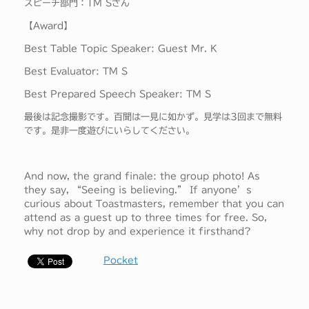
スピーチ部門：TM Sさん
【Award】
Best Table Topic Speaker: Guest Mr. K
Best Evaluator: TM S
Best Prepared Speech Speaker: TM S
最後は記念撮影です。百聞は一見に如かず。見学は3回まで無料
です。是非一度遊びにいらしてください。
And now, the grand finale: the group photo! As
they say, “Seeing is believing.” If anyone’s
curious about Toastmasters, remember that you can
attend as a guest up to three times for free. So,
why not drop by and experience it firsthand?
Pocket