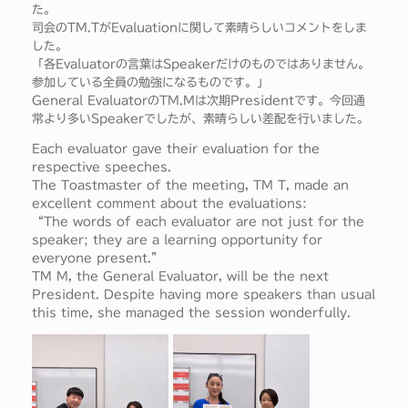
た。
司会のTM.TがEvaluationに関して素晴らしいコメントをしま
した。
「各Evaluatorの言葉はSpeakerだけのものではありません。
参加している全員の勉強になるものです。」
General EvaluatorのTM.Mは次期Presidentです。今回通
常より多いSpeakerでしたが、素晴らしい差配を行いました。
Each evaluator gave their evaluation for the
respective speeches.
The Toastmaster of the meeting, TM T, made an
excellent comment about the evaluations:
“The words of each evaluator are not just for the
speaker; they are a learning opportunity for
everyone present.”
TM M, the General Evaluator, will be the next
President. Despite having more speakers than usual
this time, she managed the session wonderfully.