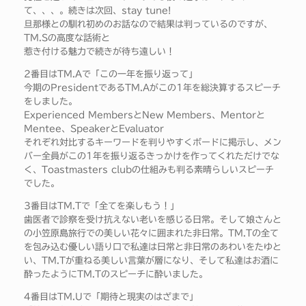
て、、、。続きは次回、stay tune!
旦那様との馴れ初めのお話なので結果は判っているのですが、
TM.Sの高度な話術と
惹き付ける魅力で続きが待ち遠しい！
2番目はTM.Aで「この一年を振り返って」
今期のPresidentであるTM.Aがこの1年を総決算するスピーチ
をしました。
Experienced MembersとNew Members、Mentorと
Mentee、SpeakerとEvaluator
それぞれ対比するキーワードを判りやすくボードに掲示し、メン
バー全員がこの1年を振り返るきっかけを作ってくれただけでな
く、Toastmasters clubの仕組みも判る素晴らしいスピーチ
でした。
3番目はTM.Tで「全てを楽しもう！」
歯医者で診察を受け抗えない老いを感じる日常。そして娘さんと
の小笠原島旅行での美しい花々に囲まれた非日常。TM.Tの全て
を包み込む優しい語り口で私達は日常と非日常のあわいをたゆと
い、TM.Tが重ねる美しい言葉が層になり、そして私達はお酒に
酔ったようにTM.Tのスピーチに酔いました。
4番目はTM.Uで「期待と現実のはざまで」