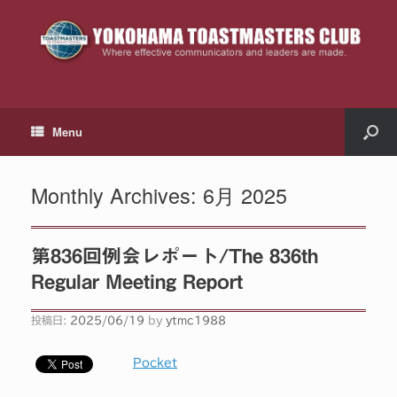
Menu
Monthly Archives:
6月 2025
第836回例会レポート/The 836th
Regular Meeting Report
投稿日:
2025/06/19
by
ytmc1988
Pocket