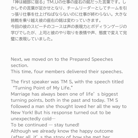
「神は細部に宿る」TM.Uの仕事の座右の銘だった言葉です。し
かしその言葉が足かせとなり、チームリーダーとしてチームを引
っ張り仕事を仕上げねばならないのに仕事が終わらない。大きな
挑戦を乗り越え彼の座右の銘は変わっていきます。
今回の彼のスピーチのコースは声の表現力とボディランゲージの
学びでしたが、上司と彼のやり取りを表情や声、態度で変えて完
璧に表現していました。
Next, we moved on to the Prepared Speeches
section.
This time, four members delivered their speeches.
The first speaker was TM S, with the speech titled
“Turning Point of My Life.”
Marriage has always been one of life’s biggest
turning points, both in the past and today. TM S
followed a man she thought loved her all the way to
New York! But his response turned out to be
unexpectedly cold…
To be continued — stay tuned!
Although we already know the happy outcome
(after all, it’s the story of how she met her