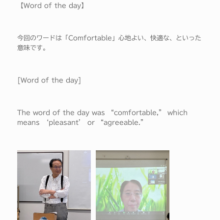
【Word of the day】
今回のワードは「Comfortable」心地よい、快適な、といった
意味です。
[Word of the day]
The word of the day was “comfortable,” which
means ‘pleasant’ or “agreeable.”