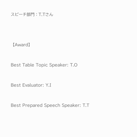
スピーチ部門：T.Tさん
【Award】
Best Table Topic Speaker: T.O
Best Evaluator: Y.I
Best Prepared Speech Speaker: T.T