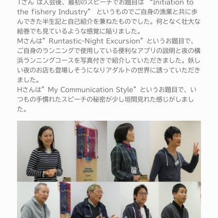
Tさん は入会後、最初のスピーチでお題目は “Initiation to
the fishery Industry” というものでご自身の漁業と共に歩
んできた半生記と自己紹介を兼ねたものでした。何となく壮大な
絵巻でも見ているような感覚に陥りました。
Mさんは”Runtastic-Night Excursion”というお題目で、
ご自身のランニングで使用している便利なアプリの説明と夜の横
浜ランニングコースを写真付きで紹介していただきました。妖し
い夜のお店も登場しそうになりアダルトの世界に誘っていただき
ました。
Hさんは”My Communication Style”というお題目で、い
つもの手慣れたスピーチの秘密が少し垣間見れた感じがしまし
た。