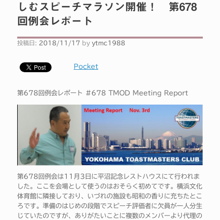
しむスピーチマラソン開催！ 第678
回例会レポート
投稿日:
2018/11/17
by
ytmc1988
Pocket
第678回例会レポート #678 TMOD Meeting Report
第678回例会は11月3日に平沼記念レストハウスにて行われま
した。ここを会場として使うのはおそらく初めてです。横浜文化
体育館に隣接しており、いづれの施設も昭和の香りに充ちたとこ
ろです。準備のはじめの段階でスピーチ評価者に欠員が一人分生
じていたのですが、ありがたいことに複数のメンバーより代理の