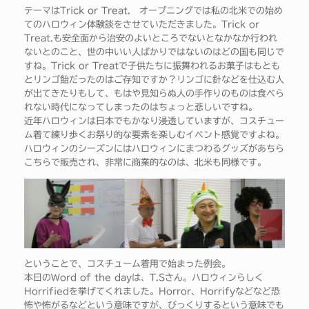
テーマはTrick or Treat. オープニングでは私の北米での始め
てのハロウィン体験談をさせていただきました。Trick or
Treat.も安全面から治安のよいところでないとなかなか行われ
ないとのこと、世の中いい人ばかりではないのはどの国も同じで
すね。Trick or Treatで子供たちに振舞われるお菓子はもとも
とリンゴ飴だったのはご存知ですか？リンゴに針などを仕込む人
が出てきたりもして、もはや見知らぬ人の手作りのものは食べら
れない時代になってしまったのはちょっと悲しいですね。
近年ハロウィンは日本でもかなり浸透していますが、コスチュー
ム着て練り歩くお祭り的な要素を楽しむイベント感覚ですよね。
ハロウィンのシーズンにはハロウィンにまつわるグッズがあちら
こちらで販売され、非常に商業的なのは、北米も同様です。
ということで、コスチューム着用で始まった例会。
本日のWord of the dayは、T.Sさん。ハロウィンらしく
Horrifiedを挙げてくれました。Horror、Horrifyなどなど恐
怖や怖がるなどという意味ですが、びっくりするという意味でも