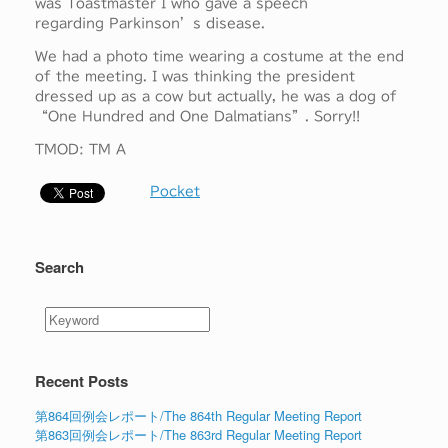
was Toastmaster I who gave a speech
regarding Parkinson’s disease.
We had a photo time wearing a costume at the end
of the meeting. I was thinking the president
dressed up as a cow but actually, he was a dog of
“One Hundred and One Dalmatians”. Sorry!!
TMOD: TM A
Pocket
Search
Recent Posts
第864回例会レポート/The 864th Regular Meeting Report
第863回例会レポート/The 863rd Regular Meeting Report