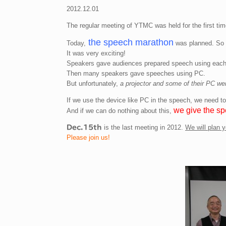
2012.12.01
The regular meeting of YTMC was held for the first tim
the speech marathon
Today,
was planned. So 
It was very exciting!
Speakers gave audiences prepared speech using each 
Then many speakers gave speeches using PC.
But unfortunately,
a projector and some of their PC we
If we use the device like PC in the speech, we need to
we give the s
And if we can do nothing about this,
is the last meeting in 2012.
We will plan y
Dec.15th
Please join us!