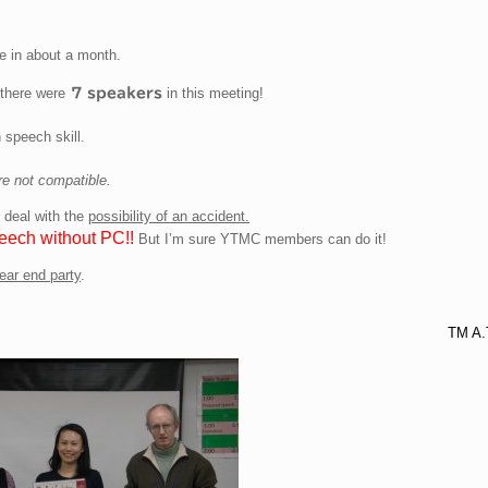
e in about a month.
there were
in this meeting!
7 speakers
speech skill.
re not compatible.
 deal with the
possibility of an accident.
peech without PC!!
But I’m sure YTMC members can do it!
ear end party
.
TM A.