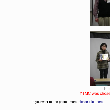
Imme
YTMC was chosen 
If you want to see photos more,
please click here!