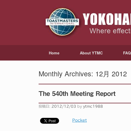
Home
About YTMC
FAQ
Monthly Archives:
12月 2012
The 540th Meeting Report
投稿日:
2012/12/03
by
ytmc1988
Pocket