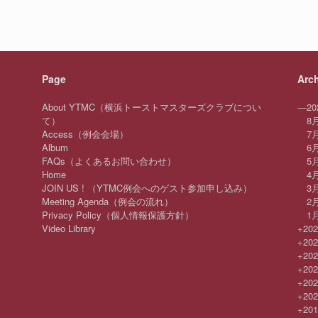
Page
Arc
About YTMC（横浜トーストマスターズクラブについ
—
20
て）
8
Access（例会会場）
7
Album
6
FAQs（よくあるお問い合わせ）
5
Home
4
JOIN US ! （YTMC例会へのゲスト参加申し込み）
3
Meeting Agenda（例会の流れ）
2
Privacy Policy（個人情報保護方針）
1
Video Library
+
20
+
20
+
20
+
20
+
20
+
20
+
20