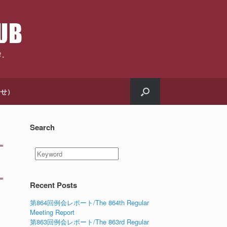
合せ）
Search
Recent Posts
第864回例会レポート/The 864th Regular
Meeting Report
第863回例会レポート/The 863rd Regular