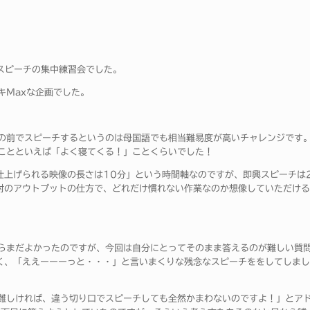
。
で即興スピーチの集中練習会でした。
キMaxな企画でした。
の前でスピーチするというのは母国語でも相当難易度が高いチャレンジです
ことといえば「よく寝てくる！」ことくらいでした！
仕上げられる映像の長さは10分」という時間軸なのですが、即興スピーチは
対のアウトプットの仕方で、どれだけ慣れない作業なのか想像していただける
らまだよかったのですが、今回は自分にとってそのまま答えるのが難しい質
く、「ええーーーっと・・・」と言いまくりな残念なスピーチををしてしまし
難しければ、違う切り口でスピーチしても全然かまわないのですよ！」とア