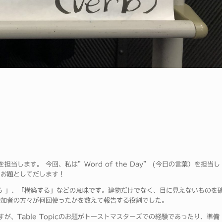
します。 今回、私は”Word of the Day” (今日の言葉）を担当し
をお題としてだします！
てる 」、「構築する」などの意味です。建物だけでなく、目に見えないものを
参加者の方々が何回使ったかを数えて報告する役割でした。
、Table Topicのお題がトーストマスターズでの経験であったり、準備