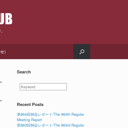
合せ）
Search
Recent Posts
第864回例会レポート/The 864th Regular
Meeting Report
第863回例会レポート/The 863rd Regular