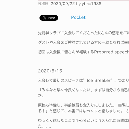
投稿日:
2020/09/22
by
ytmc1988
Pocket
先月弊クラブに入会してくださったKさんの感想をご
ゲストや入会をご検討されている方の一助となれば幸
初回は入会後に皆さんが経験するPrepared spee
2020/8/15
入会して最初のスピーチは”Ice Breaker”、つ
「みんなと早く仲良くなりたい、まずは自分から自己
た。
原稿も準備し、事前練習も念入りにしました。 実際
る！」と感じて、本番ではゆっくりと話しました。 
ゆっくり話したことで4-6分という与えられた時間
た。。。