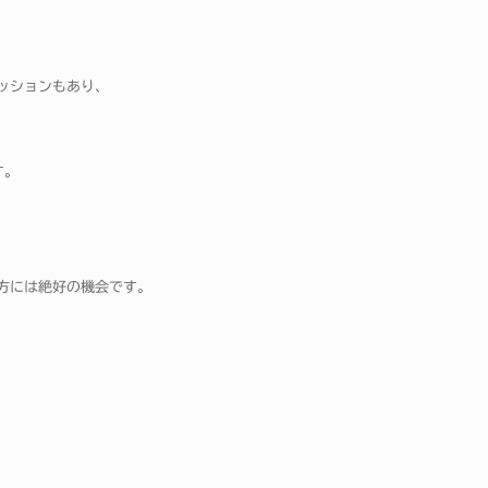
！
ッションもあり、
す。
方には絶好の機会です。