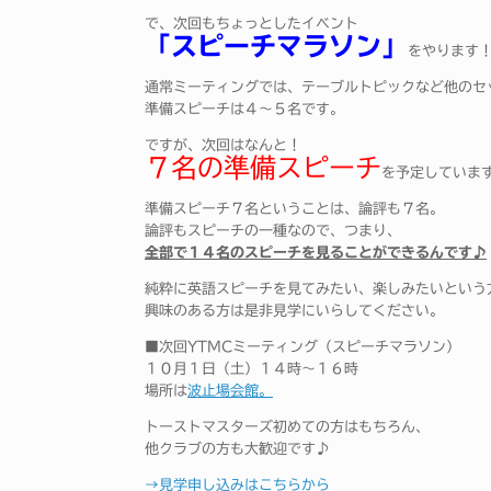
で、次回もちょっとしたイベント
「スピーチマラソン」
をやります
通常ミーティングでは、テーブルトピックなど他のセ
準備スピーチは４～５名です。
ですが、次回はなんと！
７名の準備スピーチ
を予定していま
準備スピーチ７名ということは、論評も７名。
論評もスピーチの一種なので、つまり、
全部で１４名のスピーチを見ることができるんです♪
純粋に英語スピーチを見てみたい、楽しみたいという
興味のある方は是非見学にいらしてください。
■次回YTMCミーティング（スピーチマラソン）
１０月１日（土）１４時～１６時
場所は
波止場会館。
トーストマスターズ初めての方はもちろん、
他クラブの方も大歓迎です♪
→見学申し込みはこちらから