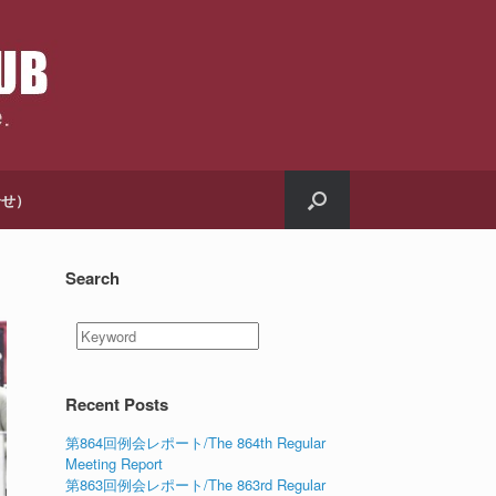
合せ）
Search
Recent Posts
第864回例会レポート/The 864th Regular
Meeting Report
第863回例会レポート/The 863rd Regular