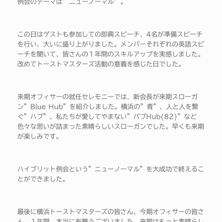
例会のテーマは”ニューノーマル”。
この日はゲストも参加しての即興スピーチ、4名が準備スピーチ
を行い、大いに盛り上がりました。メンバーそれぞれの英語スピ
ーチを聞いて、皆さんの１年間のスキルアップを実感しました。
改めてトーストマスターズ活動の意義を感じた日でした。
来期オフィサーの就任セレモニーでは、新会長が来期スローガ
ン”Blue Hub”を紹介しました。横浜の”青”、人と人を繋
ぐ”ハブ”、私たちが愛してやまない”パブHub(82)”など
色々な思いが詰まった素晴らしいスローガンでした。早くも来期
が楽しみです。
ハイブリット例会という”ニューノーマル”を大成功で終えるこ
とができました。
最後に横浜トーストマスターズの皆さん、今期オフィサーの皆さ
ん、１年間、本当に有難うございました。来期はもっと素晴らし