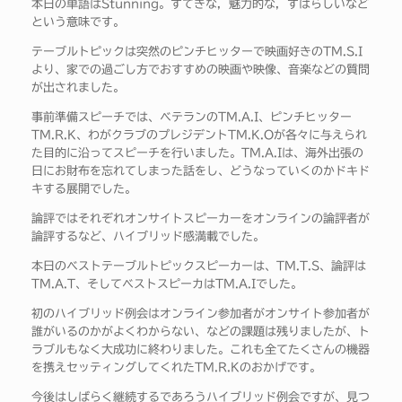
本日の単語はStunning。すてきな，魅力的な，すばらしいなど
という意味です。
テーブルトピックは突然のピンチヒッターで映画好きのTM.S.I
より、家での過ごし方でおすすめの映画や映像、音楽などの質問
が出されました。
事前準備スピーチでは、ベテランのTM.A.I、ピンチヒッター
TM.R.K、わがクラブのプレジデントTM.K.Oが各々に与えられ
た目的に沿ってスピーチを行いました。TM.A.Iは、海外出張の
日にお財布を忘れてしまった話をし、どうなっていくのかドキド
キする展開でした。
論評ではそれぞれオンサイトスピーカーをオンラインの論評者が
論評するなど、ハイブリッド感満載でした。
本日のベストテーブルトピックスピーカーは、TM.T.S、論評は
TM.A.T、そしてベストスピーカはTM.A.Iでした。
初のハイブリッド例会はオンライン参加者がオンサイト参加者が
誰がいるのかがよくわからない、などの課題は残りましたが、ト
ラブルもなく大成功に終わりました。これも全てたくさんの機器
を携えセッティングしてくれたTM.R.Kのおかげです。
今後はしばらく継続するであろうハイブリッド例会ですが、見つ