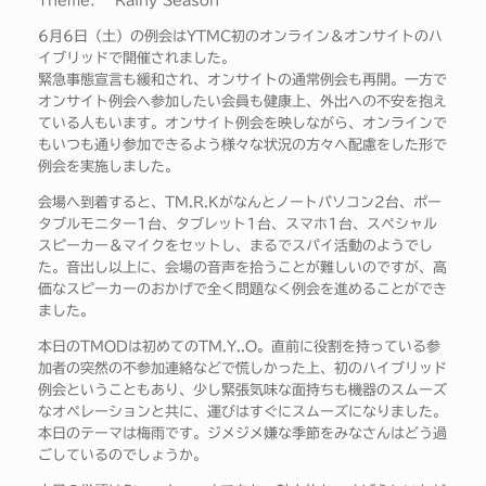
Theme: “Rainy Season”
6月6日（土）の例会はYTMC初のオンライン＆オンサイトのハ
イブリッドで開催されました。
緊急事態宣言も緩和され、オンサイトの通常例会も再開。一方で
オンサイト例会へ参加したい会員も健康上、外出への不安を抱え
ている人もいます。オンサイト例会を映しながら、オンラインで
もいつも通り参加できるよう様々な状況の方々へ配慮をした形で
例会を実施しました。
会場へ到着すると、TM.R.Kがなんとノートパソコン2台、ポー
タブルモニター1台、タブレット1台、スマホ1台、スペシャル
スピーカー＆マイクをセットし、まるでスパイ活動のようでし
た。音出し以上に、会場の音声を拾うことが難しいのですが、高
価なスピーカーのおかげで全く問題なく例会を進めることができ
ました。
本日のTMODは初めてのTM.Y..O。直前に役割を持っている参
加者の突然の不参加連絡などで慌しかった上、初のハイブリッド
例会ということもあり、少し緊張気味な面持ちも機器のスムーズ
なオペレーションと共に、運びはすぐにスムーズになりました。
本日のテーマは梅雨です。ジメジメ嫌な季節をみなさんはどう過
ごしているのでしょうか。