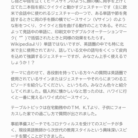
し指と中指を立ててピースサインのように顔の横に両手を上げて
立てた二本指を前にクイクイと動かすジェスチャーです（主に欧
米で会話中に使われるジェスチャーの一つで、ある単語や節を発
話するときに両の手を顔の横でピースサイン（Vサイン）のよう
な形をつくり、クイクイと指を曲げる動作のことである。それに
よって発話中の単語に、印刷文中でダブルクオーテーションマー
ク(“”)で括弧されたときと同様の効果をもたらす。
Wikipediaより）単語ではないですが、英語圏の中でも特に北
米で主に使用されており、話している文中の語句をくくって皮肉
を込めて強調するジェスチャーですが、みなさん上手く使えるで
しょうか！？
テーマに合わせて、各役割を持っている方々への質問は英語圏で
使用されているサインまたはジェスチャーやそれらにまつわるエ
ピソードを紹介してください、というもの。みなさん色々と紹介
してくれました。個人的に懐かしいなと思ったのは、ハワイに行
くと一番に覚えるハワイ式のピースサイン。
テーブルトピックは在宅勤務中のＴＭ．K.Tより、子供にフォー
カスした家での過ごし方で質問が出されました。
事前準備スピーチでもコロナウィルスを受けてのスピーチが多
く、現役英語教師から次世代の教育スタイルという興味深いスピ
ーチを聞くことができました。