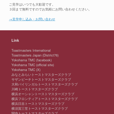
ご見学はいつでも大歓迎です。
３回まで無料ですのでお気軽にお問い合わせください。
→見学申し込み・お問い合わせ
Link
Toastmasters International
Toastmasters Japan (District76)
Yokohama TMC (facebook)
Yokohama TMC (official site)
Yokohama TMC (X)
みなとみらいトーストマスターズクラブ
サザンビーチトーストマスターズクラブ
大和バイリンガルトーストマスターズクラブ
川崎トーストマスターズクラブ
横浜オーシャントーストマスターズクラブ
横浜フロンティアトーストマスターズクラブ
横浜日吉トーストマスターズクラブ
横須賀三笠トーストマスターズクラブ
関内トーストマスターズクラブ