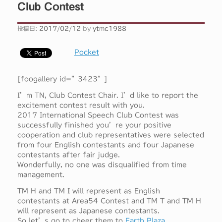
Club Contest
投稿日:
2017/02/12
by
ytmc1988
Pocket
[foogallery id=”3423″]
I’m TN, Club Contest Chair. I’d like to report the
excitement contest result with you.
2017 International Speech Club Contest was
successfully finished you’re your positive
cooperation and club representatives were selected
from four English contestants and four Japanese
contestants after fair judge.
Wonderfully, no one was disqualified from time
management.
TM H and TM I will represent as English
contestants at Area54 Contest and TM T and TM H
will represent as Japanese contestants.
So let’s go to cheer them to
Earth Plaza
.