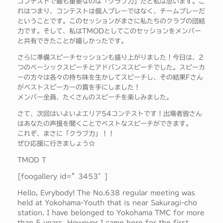
コンテストで最も重要なのは「クラブ力」だと私は思います。こ
れはつまり、コンテストは個人プレーではなく、チームプレーだ
ということです。このセッションがまさに私たちのクラブの団結
力です。そして、私はTMODとしてこのセッションをメンバー
と共有できたことが嬉しかったです。
さらに準備スピーチセッションも盛り上がりました！今日は、2
つのベーシックスピーチとアドバンススピーチでした。スピーカ
ーの方々は各々の持ち味を生かしてスピーチし、その結果Fさん
がベストスピーカーの賞を手にしました！
メンバー全員、たくさんのスピーチを楽しみました。
さて、次回はいよいよエリア54コンテストです！出場者皆さん
はあなたの声援を聞くことでベストなスピーチができます。
これぞ、まさに「クラブ力」！！
ぜひ応援に行きましょう☆
TMOD T
[foogallery id=”3453″]
Hello, Evrybody! The No.638 regular meeting was
held at Yokohama-Youth that is near Sakuragi-cho
station. I have belonged to Yokohama TMC for more
than 5 years. However I came here for the first