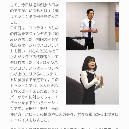
さて、今日は通常例会の日な
のですが、いつもとは全く違
うアジェンダで例会を作りま
した。
この日は、コンテストのため
の練習をアジェンダの中に組
み込みました。前回の例会で
私たちはインハウスコンテス
トを行い、HさんとIさんとT
さんがクラブの代表者として
選ばれました。3人はインハ
ウスコンテストより一つレベ
ルが上のエリア54コンテス
トに参加する予定です。この
セッションでは、3人がそれ
ぞれスピーチをした後、メン
バーがそれに対してフィード
バックをするというセッショ
ンです。身振り手振り、声の
使い方、スピーチの構成や伝え方等々、様々な視点から出場者に
アドバイスをしました。