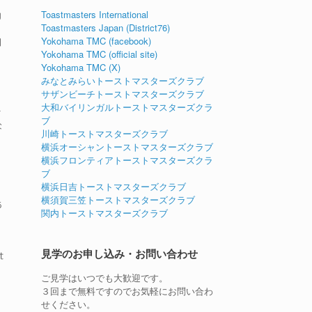
Toastmasters International
g
Toastmasters Japan (District76)
Yokohama TMC (facebook)
d
Yokohama TMC (official site)
Yokohama TMC (X)
みなとみらいトーストマスターズクラブ
サザンビーチトーストマスターズクラブ
大和バイリンガルトーストマスターズクラ
身
ブ
な
川崎トーストマスターズクラブ
横浜オーシャントーストマスターズクラブ
横浜フロンティアトーストマスターズクラ
ブ
横浜日吉トーストマスターズクラブ
横須賀三笠トーストマスターズクラブ
あ
関内トーストマスターズクラブ
、
見学のお申し込み・お問い合わせ
t
ご見学はいつでも大歓迎です。
３回まで無料ですのでお気軽にお問い合わ
せください。