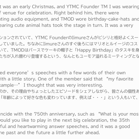
it was an early Christmas, and YTMC Founder TM I was wearin
f venue for celebration. Right behind him, there were
ating audio equipment, and TMOD wore birthday-cake-hats an
ing cute animal hats took the stage in turn. It was a very
ンされていて、YTMC FounderのIimureさんがビシリと格好よくスー
ていました。ちなみにIimureさんのすぐ後ろにはマリオとルイージのコス
、TMODはバースでケーキの帽子と「Happy Birthday」のタスキを
たちが入れ替わり登壇するという、なんともユーモア溢れるミーティングと
ed everyone’s speeches with a few words of their own
with a little story. One of the member said that “my favorite
xample…” I thought that was very interesting.
のか、その理由やちょっとしたエピソードをシェアしながら、皆さんの個性
「年齢によって好きな色も変わっています、例えば・・・」という人もいて
incide with the 750th anniversary, such as “What is your mos
d you like to play in the next big celebration, the 35th
llful and heartwarming answer speeches, and it was a good
he past and the future a little further ahead.