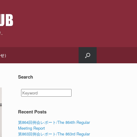
合せ）
Search
Recent Posts
第864回例会レポート/The 864th Regular
Meeting Report
第863回例会レポート/The 863rd Regular