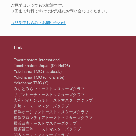
ご見学はいつでも大歓迎です。
３回まで無料ですのでお気軽にお問い合わせください。
→見学申し込み・お問い合わせ
Link
Toastmasters International
Toastmasters Japan (District76)
Yokohama TMC (facebook)
Yokohama TMC (official site)
Yokohama TMC (X)
みなとみらいトーストマスターズクラブ
サザンビーチトーストマスターズクラブ
大和バイリンガルトーストマスターズクラブ
川崎トーストマスターズクラブ
横浜オーシャントーストマスターズクラブ
横浜フロンティアトーストマスターズクラブ
横浜日吉トーストマスターズクラブ
横須賀三笠トーストマスターズクラブ
関内トーストマスターズクラブ