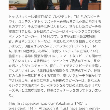
トップバッターは横浜TMCのプレジデント、TM F.のスピーチ
です。コンテストでトップバッターを務めるのは非常に緊張する
ものですが、そんな様子はみじんもなく、堂々としたスピーチを
披露されました。2番目のスピーカーはオーシャンクラブ代表の
ベテランスピーカー、TM H.です。さすが全国大会出場経験
者、声音やジェスチャーなど、卓越したスキルを披露してくださ
いました。3番目はみなとみらいクラブのプレジデント、TM
A。彼はTM歴は浅いものの、何度もコンテストに出場している
強豪です。非常に瀟洒な語り口の、スマートなスピーチを聞かせ
て下さいました。4番目はオーシャンクラブ代表のTM K、長身
を活かしたジェスチャーで、面白いアイデアのスピーチを披露し
てくださいました。5番目は我が横浜クラブ代表のTM O。彼特
有の会場を一気に明るくする笑顔で、楽しいスピーチを聞かせて
下さいました。6番目に登場した最後のスピーカーは、みなとみ
らいクラブ代表のTM O。ベテランならではの卓越したデリバリ
ースキルと流暢な英語で、見事にフィナーレを飾って下さいまし
た。
The first speaker was our Yokohama TMC’s
president, TM F. Although it must have been nerve-