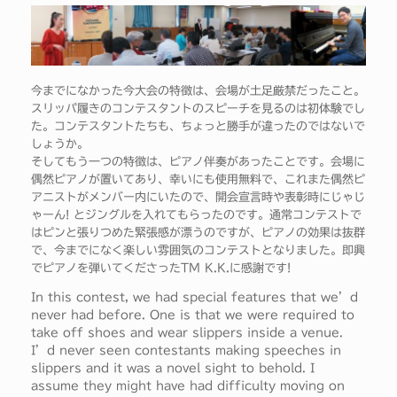
今までになかった今大会の特徴は、会場が土足厳禁だったこと。
スリッパ履きのコンテスタントのスピーチを見るのは初体験でし
た。コンテスタントたちも、ちょっと勝手が違ったのではないで
しょうか。
そしてもう一つの特徴は、ピアノ伴奏があったことです。会場に
偶然ピアノが置いてあり、幸いにも使用無料で、これまた偶然ピ
アニストがメンバー内にいたので、開会宣言時や表彰時にじゃじ
ゃーん! とジングルを入れてもらったのです。通常コンテストで
はピンと張りつめた緊張感が漂うのですが、ピアノの効果は抜群
で、今までになく楽しい雰囲気のコンテストとなりました。即興
でピアノを弾いてくださったTM K.K.に感謝です!
In this contest, we had special features that we’d
never had before. One is that we were required to
take off shoes and wear slippers inside a venue.
I’d never seen contestants making speeches in
slippers and it was a novel sight to behold. I
assume they might have had difficulty moving on