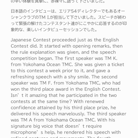
の辛い体験を真摯に、赤裸々に語って下さいました。
日本語のインタビューは、エリア54ディレクターでもあるオー
シャンクラブのTM I.が担当して下さいました。スピーチが終わ
って緊張の解けたコンテスタント達がにこやかに応答するのが印
象的な、楽しいインタビューセッションでした。
Japanese Contest proceeded just as the English
Contest did. It started with opening remarks, then
the rule explanation was given, and the speech
competition began. The first speaker was TM K.
from Yokohama Ocean TMC. She was given a ticket
to this contest a week prior to it, and gave a
refreshing speech with a shy smile. The second
speaker was TM F. from Yokohama TMC, who had
won the third place award in the English Contest.
Isn’t it amazing that he participated in the two
contests at the same time? With renewed
confidence attained by his third place prize, he
delivered his speech marvelously. The third speaker
was TM A from Yokohama Ocean TMC. With his
signature big voice that doesn’t require
microphone’s help, he rendered his speech with