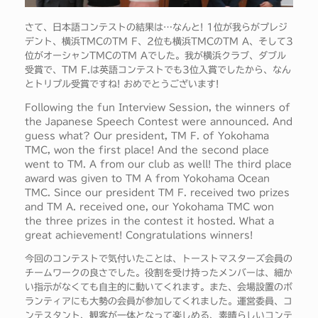
さて、日本語コンテストの結果は…なんと! 1位が我らがプレジ
デント、横浜TMCのTM F、2位も横浜TMCのTM A、そして3
位がオーシャンTMCのTM Aでした。我が横浜クラブ、ダブル
受賞で、TM F.は英語コンテストでも3位入賞でしたから、なん
とトリプル受賞ですね! おめでとうございます!
Following the fun Interview Session, the winners of
the Japanese Speech Contest were announced. And
guess what? Our president, TM F. of Yokohama
TMC, won the first place! And the second place
went to TM. A from our club as well! The third place
award was given to TM A from Yokohama Ocean
TMC. Since our president TM F. received two prizes
and TM A. received one, our Yokohama TMC won
the three prizes in the contest it hosted. What a
great achievement! Congratulations winners!
今回のコンテストで気付いたことは、トーストマスターズ会員の
チームワークの良さでした。役割を受け持ったメンバーは、細か
い指示がなくても自主的に動いてくれます。また、会場設置のボ
ランティアにも大勢の会員が参加してくれました。運営委員、コ
ンテスタント、観客が一体となって楽しめる、素晴らしいコンテ