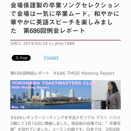
会場係謹製の卒業ソングセレクション
で会場は一気に卒業ムード。和やかに
華やかに英語スピーチを楽しみまし
た 第686回例会レポート
投稿日:
2019/03/24
by
ytmc1988
Pocket
第686回例会レポート #686 TMOD Meeting Report
#686レギュラーミーティングを平沼メモリアル ゲスト ハウス
2階にて3月16日に開催しました。例会前の会場では、”卒業写
真”が流れていました。ユーミンの曲です。日本では、3月は別