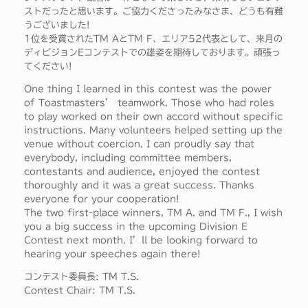
ストだったと思います。ご協力くださったみなさま、どうも有難
うございました!
1位を受賞されたTM AとTM F、エリア52代表として、来月の
ディビジョンEコンテストでの雄姿を期待しております。頑張っ
てください!
One thing I learned in this contest was the power
of Toastmasters’ teamwork. Those who had roles
to play worked on their own accord without specific
instructions. Many volunteers helped setting up the
venue without coercion. I can proudly say that
everybody, including committee members,
contestants and audience, enjoyed the contest
thoroughly and it was a great success. Thanks
everyone for your cooperation!
The two first-place winners, TM A. and TM F., I wish
you a big success in the upcoming Division E
Contest next month. I’ll be looking forward to
hearing your speeches again there!
コンテスト委員長: TM T.S.
Contest Chair: TM T.S.