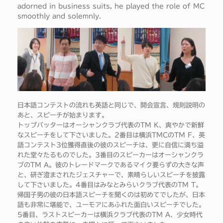
adorned in business suits, he played the role of MC
smoothly and solemnly.
日本語コンテストの流れも英語と同じで、開会宣言、規則説明の
あと、スピーチが始まります。
トップバッターはオーシャンクラブ代表のTM K、爽やかで新鮮
なスピーチをして下さいました。2番目は横浜TMCのTM F、英
語コンテスト3位獲得直後の彼のスピーチは、更に自信に満ち溢
れた堂々たるものでした。3番目のスピーカーはオーシャンクラ
ブのTM A。彼のトレードマークであるマイク要らずの大きな声
と、研ぎ澄まされたジェスチャーで、素晴らしいスピーチを披露
して下さいました。4番目はみなとみらいクラブ代表のTM T。
帰国子男の彼の日本語スピーチを聞くのは初めてでしたが、日本
語も非常に堪能で、ユーモアにあふれた面白いスピーチでした。
5番目、ラストスピーカーは横浜クラブ代表のTM A、少女時代