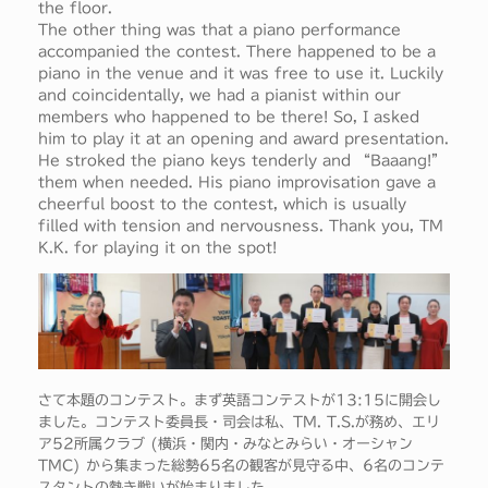
the floor.
The other thing was that a piano performance
accompanied the contest. There happened to be a
piano in the venue and it was free to use it. Luckily
and coincidentally, we had a pianist within our
members who happened to be there! So, I asked
him to play it at an opening and award presentation.
He stroked the piano keys tenderly and “Baaang!”
them when needed. His piano improvisation gave a
cheerful boost to the contest, which is usually
filled with tension and nervousness. Thank you, TM
K.K. for playing it on the spot!
さて本題のコンテスト。まず英語コンテストが13:15に開会し
ました。コンテスト委員長・司会は私、TM. T.S.が務め、エリ
ア52所属クラブ (横浜・関内・みなとみらい・オーシャン
TMC) から集まった総勢65名の観客が見守る中、6名のコンテ
スタントの熱き戦いが始まりました。