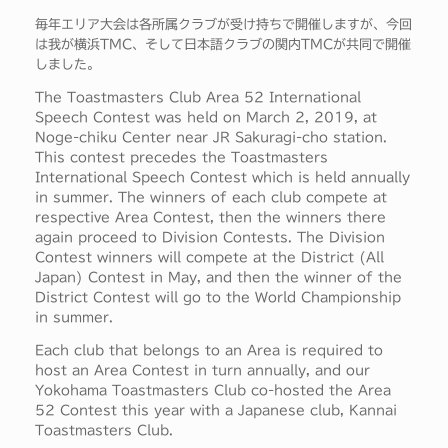
毎年エリア大会は各所属クラブが受け持ちで開催しますが、今回
は我が横浜TMC、そして日本語クラブの関内TMCが共同で開催
しました。
The Toastmasters Club Area 52 International
Speech Contest was held on March 2, 2019, at
Noge-chiku Center near JR Sakuragi-cho station.
This contest precedes the Toastmasters
International Speech Contest which is held annually
in summer. The winners of each club compete at
respective Area Contest, then the winners there
again proceed to Division Contests. The Division
Contest winners will compete at the District (All
Japan) Contest in May, and then the winner of the
District Contest will go to the World Championship
in summer.
Each club that belongs to an Area is required to
host an Area Contest in turn annually, and our
Yokohama Toastmasters Club co-hosted the Area
52 Contest this year with a Japanese club, Kannai
Toastmasters Club.