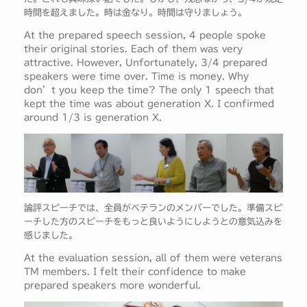
時間を超えました。時は金なり。時間は守りましょう。
At the prepared speech session, 4 people spoke
their original stories. Each of them was very
attractive. However, Unfortunately, 3/4 prepared
speakers were time over. Time is money. Why
don’t you keep the time? The only 1 speech that
kept the time was about generation X. I confirmed
around 1/3 is generation X.
論評スピーチでは、全員がベテランのメンバーでした。準備スピ
ーチした方のスピーチをもっと良いようにしようとの意気込みを
感じました。
At the evaluation session, all of them were veterans
TM members. I felt their confidence to make
prepared speakers more wonderful.