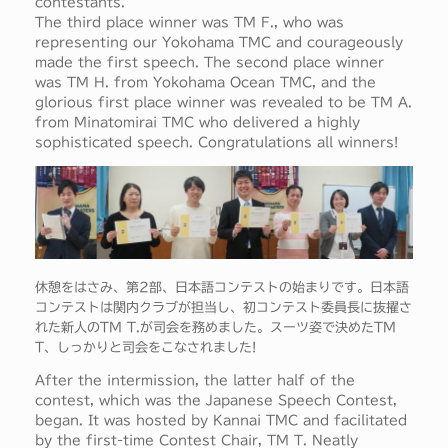
contestants.
The third place winner was TM F., who was
representing our Yokohama TMC and courageously
made the first speech. The second place winner
was TM H. from Yokohama Ocean TMC, and the
glorious first place winner was revealed to be TM A.
from Minatomirai TMC who delivered a highly
sophisticated speech. Congratulations all winners!
休憩をはさみ、第2部、日本語コンテストの始まりです。日本語
コンテストは関内クラブが担当し、初コンテスト委員長に抜擢さ
れた新人のTM T.が司会を務めました。スーツ姿で決めたTM
T、しっかりと司会をこなされました!
After the intermission, the latter half of the
contest, which was the Japanese Speech Contest,
began. It was hosted by Kannai TMC and facilitated
by the first-time Contest Chair, TM T. Neatly