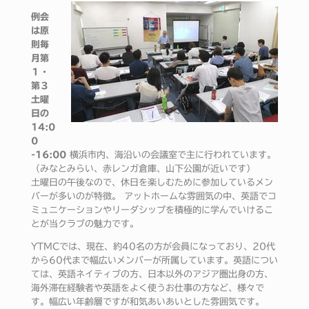
例会
は原
則毎
月第
１・
第３
土曜
日の
14:0
0
-16:00
横浜市内、海沿いの会議室で主に行われています。
（みなとみらい、赤レンガ倉庫、山下公園が近いです）
土曜日の午後なので、休日を楽しむために参加しているメン
バーが多いのが特徴。 アットホームな雰囲気の中、英語でコ
ミュニケーションやリーダシップを積極的に学んでいけるこ
とが当クラブの魅力です。
YTMCでは、現在、約40名の方が会員になっており、20代
から60代まで幅広いメンバーが所属しています。英語につい
ては、英語ネイティブの方、日本以外のアジア圏出身の方、
海外滞在経験者や英語をよく使うお仕事の方など、様々で
す。幅広い年齢層ですが和気あいあいとした雰囲気です。