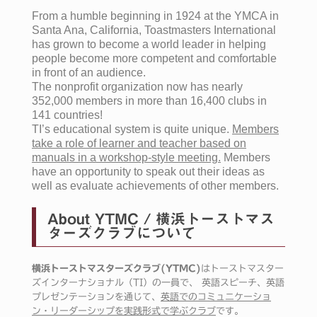
From a humble beginning in 1924 at the YMCA in
Santa Ana, California, Toastmasters International
has grown to become a world leader in helping
people become more competent and comfortable
in front of an audience.
The nonprofit organization now has nearly
352,000 members in more than 16,400 clubs in
141 countries!
TI’s educational system is quite unique.
Members
take a role of learner and teacher based on
manuals in a workshop-style meeting.
Members
have an opportunity to speak out their ideas as
well as evaluate achievements of other members.
About YTMC / 横浜トーストマス
ターズクラブについて
横浜トーストマスターズクラブ(YTMC)
はトーストマスター
ズインターナショナル（TI）の一員で、 英語スピーチ、英語
プレゼンテーションを通じて、
英語でのコミュニケーショ
ン・リーダーシップを実践形式で学ぶクラブ
です。