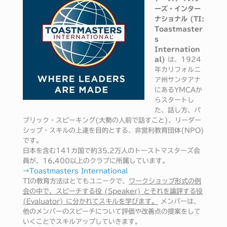
ーズ・インター
ナショナル (TI:
Toastmaster
s
Internation
al)
は、1924
年カリフォルニ
ア州サンタアナ
にあるYMCAか
らスタートし
た、話し方、パ
ブリック・スピーキング(大勢の人前で話すこと)、リーダー
シップ・スキルの上達を目的とする、非営利教育団体(NPO)
です。
日本を含む141カ国で約35.2万人のトーストマスターズ会
員が、16,400以上のクラブに所属しています。
→Toastmasters International
TIの教育方法はとてもユニークで、
ワークショップ形式の例
会の中で、スピーチする役 (Speaker) とそれを論評する役
(Evaluator) に分かれてスキルを学びます。
メンバーは、
他のメンバーのスピーチについて評価や改善点の提案をして
いくことでスキルアップしていきます。