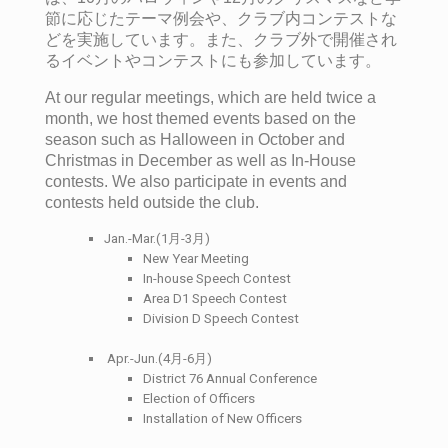
節に応じたテーマ例会や、クラブ内コンテストな
どを実施しています。また、クラブ外で開催され
るイベントやコンテストにも参加しています。
At our regular meetings, which are held twice a
month, we host themed events based on the
season such as Halloween in October and
Christmas in December as well as In-House
contests. We also participate in events and
contests held outside the club.
Jan.-Mar.(1月-3月)
New Year Meeting
In-house Speech Contest
Area D1 Speech Contest
Division D Speech Contest
Apr.-Jun.(4月-6月)
District 76 Annual Conference
Election of Officers
Installation of New Officers