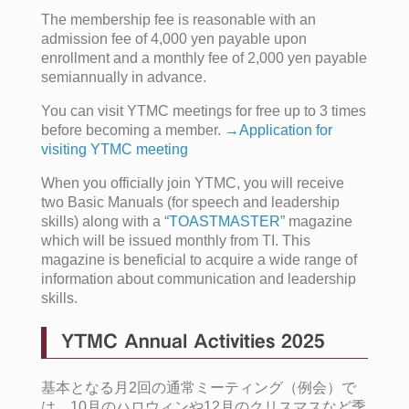
The membership fee is reasonable with an
admission fee of 4,000 yen payable upon
enrollment and a monthly fee of 2,000 yen payable
semiannually in advance.
You can visit YTMC meetings for free up to 3 times
before becoming a member.
→Application for
visiting YTMC meeting
When you officially join YTMC, you will receive
two Basic Manuals (for speech and leadership
skills) along with a “
TOASTMASTER
” magazine
which will be issued monthly from TI. This
magazine is beneficial to acquire a wide range of
information about communication and leadership
skills.
YTMC Annual Activities 2025
基本となる月2回の通常ミーティング（例会）で
は、10月のハロウィンや12月のクリスマスなど季