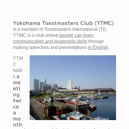
Yokohama Toastmasters Club (YTMC)
is a member of Toastmasters International (TI).
YTMC is a club where
people can learn
communication and leadership skills
through
making speeches and presentations
in English
.
YTM
C
hold
s
a
me
eti
ng
twi
ce
a
mo
nth