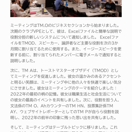
ミーティングはTM.Oのビジネスセクションから始まりました。
次期のクラブVPEとして、彼は、Excelファイルと簡単な説明で
役割分担の新しいシステムについて通知しました。 Excelファ
イルをTMOD、スピーカー、論評者など主要な役割を次の3か
月間に割り当てるために使用する。また、イージースピークを更
新する前に、割り当てられたメンバーに電子メールで通知すると
説明しました。
次に、TM Aは、トーストマスターオブザデイ（TMOD）とし
てミーティングを促進しました。彼女の温かみのあるアクセント
と明るい笑顔は、ミーティング中に他の人々を快適で楽しい気分
にさせました。彼女はミーティングのテーマを紹介しました：
2022年の最初の柄の記憶。彼女は職業生活と社会生活について
の彼女の最高のイベントを共有しました。次に、役割を担う人、
文法係のTM O、AhカウンターのTM HN、投票集計係TM
AY、ウェブサイトレポーターとしてのTM Pが自らら役割を説
明し、2022年の前半の印象に残った思い出を共有しました。
そして、ミーティングはテーブルトピックに移りました。これ