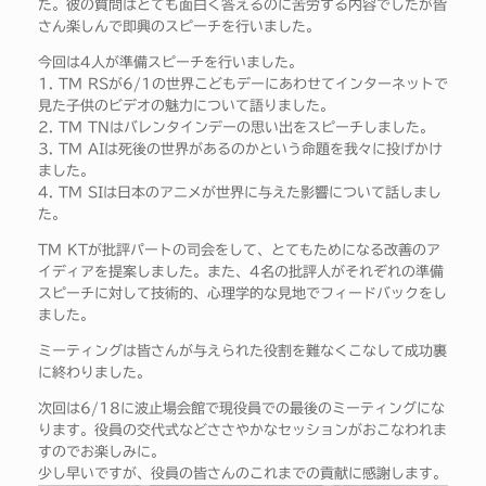
た。彼の質問はとても面白く答えるのに苦労する内容でしたが皆
さん楽しんで即興のスピーチを行いました。
今回は4人が準備スピーチを行いました。
1. TM RSが6/1の世界こどもデーにあわせてインターネットで
見た子供のビデオの魅力について語りました。
2. TM TNはバレンタインデーの思い出をスピーチしました。
3. TM AIは死後の世界があるのかという命題を我々に投げかけ
ました。
4. TM SIは日本のアニメが世界に与えた影響について話しまし
た。
TM KTが批評パートの司会をして、とてもためになる改善のア
イディアを提案しました。また、4名の批評人がそれぞれの準備
スピーチに対して技術的、心理学的な見地でフィードバックをし
ました。
ミーティングは皆さんが与えられた役割を難なくこなして成功裏
に終わりました。
次回は6/18に波止場会館で現役員での最後のミーティングにな
ります。役員の交代式などささやかなセッションがおこなわれま
すのでお楽しみに。
少し早いですが、役員の皆さんのこれまでの貢献に感謝します。