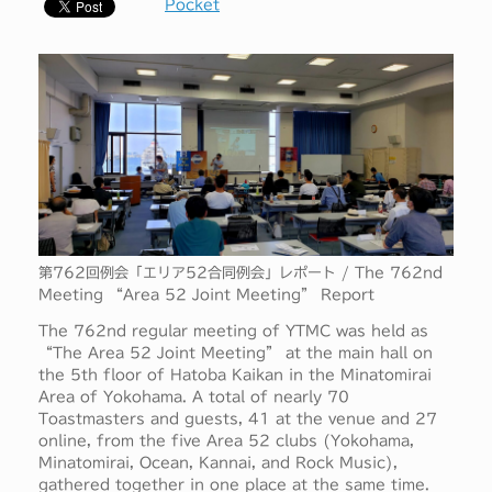
Pocket
第762回例会「エリア52合同例会」レポート / The 762nd
Meeting “Area 52 Joint Meeting” Report
The 762nd regular meeting of YTMC was held as
“The Area 52 Joint Meeting” at the main hall on
the 5th floor of Hatoba Kaikan in the Minatomirai
Area of Yokohama. A total of nearly 70
Toastmasters and guests, 41 at the venue and 27
online, from the five Area 52 clubs (Yokohama,
Minatomirai, Ocean, Kannai, and Rock Music),
gathered together in one place at the same time.