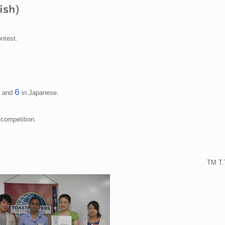
ish)
ntest.
6
h and
in Japanese.
 competition.
.
TM T.