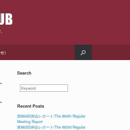
合せ）
Search
Recent Posts
第864回例会レポート/The 864th Regular
Meeting Report
第863回例会レポート/The 863rd Regular