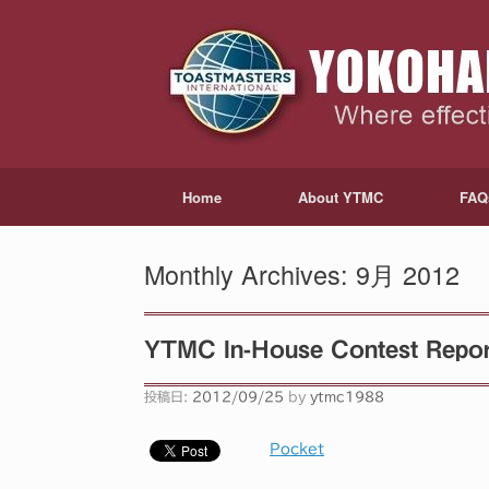
Home
About YTMC
FAQ
Monthly Archives:
9月 2012
YTMC In-House Contest Report
投稿日:
2012/09/25
by
ytmc1988
Pocket