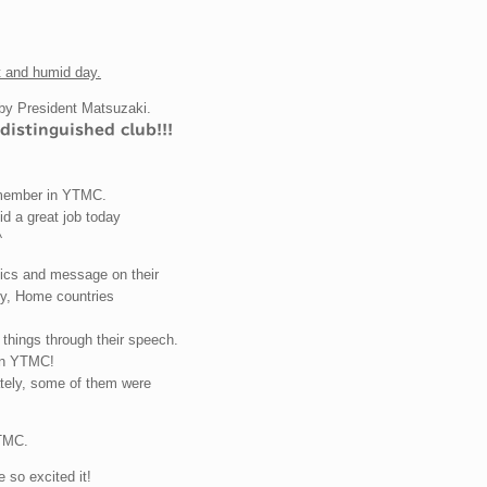
ot and humid day.
by President Matsuzaki.
distinguished club!!!
member in YTMC.
id a great job today
^
pics and message on their
y, Home countries
 things through their speech.
 on YTMC!
ately, some of them were
YTMC.
 so excited it!