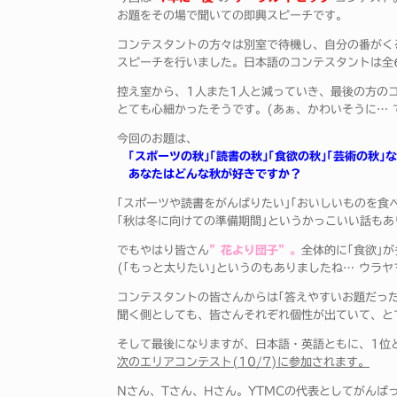
お題をその場で聞いての即興スピーチです。
コンテスタントの方々は別室で待機し、自分の番がく
スピーチを行いました。日本語のコンテスタントは全
控え室から、1人また1人と減っていき、最後の方の
とても心細かったそうです。(あぁ、かわいそうに… 
今回のお題は、
｢スポーツの秋｣｢読書の秋｣｢食欲の秋｣｢芸術の秋｣
あなたはどんな秋が好きですか？
｢スポーツや読書をがんばりたい｣｢おいしいものを食
｢秋は冬に向けての準備期間｣というかっこいい話もあ
でもやはり皆さん
”花より団子”。
全体的に｢食欲｣が
(｢もっと太りたい｣というのもありましたね… ウラヤ
コンテスタントの皆さんからは｢答えやすいお題だった
聞く側としても、皆さんそれぞれ個性が出ていて、と
そして最後になりますが、日本語・英語ともに、1位
次のエリアコンテスト(10/7)に参加されます。
Nさん、Tさん、Hさん。YTMCの代表としてがんば