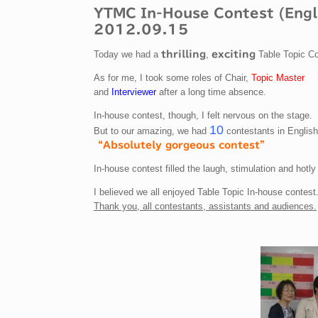
YTMC In-House Contest (Engl
2012.09.15
Today we had a
,
Table Topic Co
thrilling
exciting
As for me, I took some roles of Chair,
Topic Master
and
Interviewer
after a long time absence.
In-house contest, though, I felt nervous on the stage.
10
But to our amazing, we had
contestants in Englis
“Absolutely gorgeous contest”
In-house contest filled the laugh, stimulation and hotly
I believed we all enjoyed Table Topic In-house contest
Thank you, all contestants, assistants and audiences.