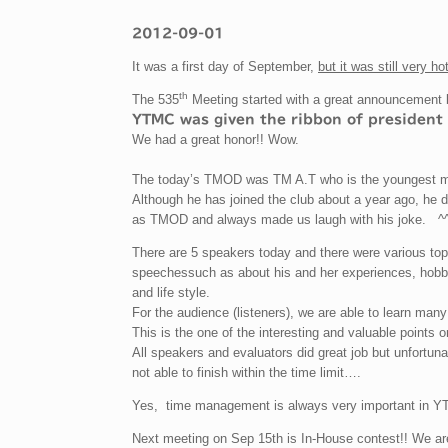
2012-09-01
It was a first day of September,
but it was still very h
th
The 535
Meeting started with a great announcement 
YTMC was given the ribbon of president 
We had a great honor!! Wow.
The today’s TMOD was TM A.T who is the youngest 
Although he has joined the club about a year ago, he d
as TMOD and always made us laugh with his joke. ^
There are 5 speakers today and there were various to
speechessuch as about his and her experiences, hobb
and life style.
For the audience (listeners), we are able to learn many
This is the one of the interesting and valuable points
All speakers and evaluators did great job but unfortun
not able to finish within the time limit….
Yes, time management is always very important in 
Next meeting on Sep 15th is In-House contest!! We are