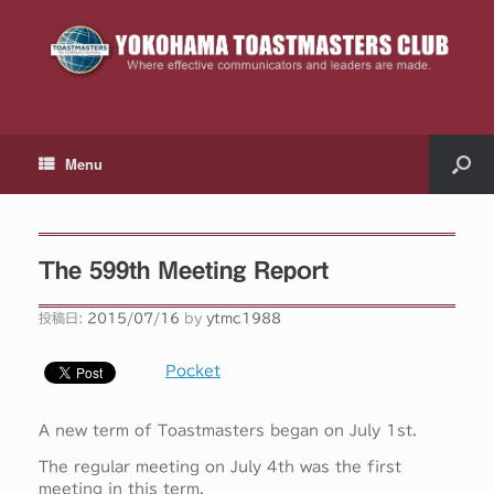
Menu
The 599th Meeting Report
投稿日:
2015/07/16
by
ytmc1988
Pocket
A new term of Toastmasters began on July 1st.
The regular meeting on July 4th was the first
meeting in this term.