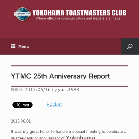
Menu
YTMC 25th Anniversary Report
投稿日:
2013/06/16
by
ytmc1988
Pocket
2013.06.01
It was my great honor to handle a special meeting to celebrate a
Yokohama
quarter-century anniversary of