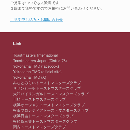
ご見学はいつでも大歓迎です。
３回まで無料ですのでお気軽にお問い合わせください。
→見学申し込み・お問い合わせ
Link
Toastmasters International
Toastmasters Japan (District76)
Yokohama TMC (facebook)
Yokohama TMC (official site)
Yokohama TMC (X)
みなとみらいトーストマスターズクラブ
サザンビーチトーストマスターズクラブ
大和バイリンガルトーストマスターズクラブ
川崎トーストマスターズクラブ
横浜オーシャントーストマスターズクラブ
横浜フロンティアトーストマスターズクラブ
横浜日吉トーストマスターズクラブ
横須賀三笠トーストマスターズクラブ
関内トーストマスターズクラブ