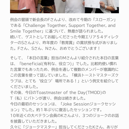
例会の冒頭で新会長のFさんより、改めて今期の「スローガン」
である「Challenge Together, Support Together, and
Smile Together」に基づいて、熱意が語られました。
続いて、ゲストとしてお越しくださった今期エリア５４ディレク
ターのSさんより、昨年度の「教育賞」の賞状授与式がありまし
た。Fさん、Sさん、Nさん、おめでとうございます！
そして、「本日の言葉」担当のMさんより紹介された本日の言葉
は、「beneficial(有利な、役立つ)」でした。比較的使い慣れ
た言葉でもあったため、例会を通して複数のメンバーが意識的に
この言葉を使って話していました。「横浜トーストマスターズク
ラブは、とても‘役立つ’場所である！」という例文を紹介して
くださいました。
その後、今日のToastmaster of the Day(TMOD)の
T（私）にバトンが渡り、例会は続きました。
今日の最初のセッションは、「Joke Sessionジョークセッシ
ョン」でした。約１年ぶりに復活したセッションです。
10年近くの大ベテラン会員のKさんより、3つのジョークのお話
を披露していただきました。
久々に「ジョークマスター」担当してくださったKさん、ありが