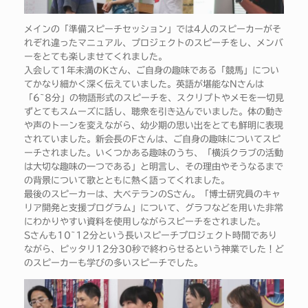
メインの「準備スピーチセッション」では4人のスピーカーがそ
れぞれ違ったマニュアル、プロジェクトのスピーチをし、メンバ
ーをとても楽しませてくれました。
入会して1年未満のKさん、ご自身の趣味である「競馬」につい
てかなり細かく深く伝えていました。英語が堪能なNさんは
「6~8分」の物語形式のスピーチを、スクリプトやメモを一切見
ずとてもスムーズに話し、聴衆を引き込んでいました。体の動き
や声のトーンを変えながら、幼少期の思い出をとても鮮明に表現
されていました。新会長のFさんは、ご自身の趣味についてスピ
ーチされました。いくつかある趣味のうち、「横浜クラブの活動
は大切な趣味の一つである」と明言し、その理由やそうなるまで
の背景について歌とともに熱く語ってくれました。
最後のスピーカーは、大ベテランのSさん。「博士研究員のキャ
リア開発と支援プログラム」について、グラフなどを用いた非常
にわかりやすい資料を使用しながらスピーチをされました。
Sさんも10~12分という長いスピーチプロジェクト時間であり
ながら、ピッタリ12分30秒で終わらせるという神業でした！ど
のスピーカーも学びの多いスピーチでした。