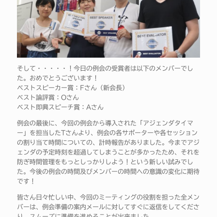
そして・・・・・！今日の例会の受賞者は以下のメンバーでし
た。おめでとうございます！
ベストスピーカー賞：Fさん（新会長）
ベスト論評賞：Oさん
ベスト即興スピーチ賞：Aさん
例会の最後に、今回の例会から導入された「アジェンダタイマ
ー」を担当したTさんより、例会の各サポーターや各セッション
の割り当て時間についての、計時報告がありました。今までアジ
ェンダの予定時刻を超過してしまうことが多かったため、それを
防ぎ時間管理をもっとしっかりしよう！という新しい試みでし
た。今後の例会の時間及びメンバーの時間への意識の変化に期待
です！
皆さん日々忙しい中、今回のミーティングの役割を担った全メン
バーは、例会準備の案内メールに対してすぐに返信をしてくださ
り、スムーズに準備を進めることが出来ました。