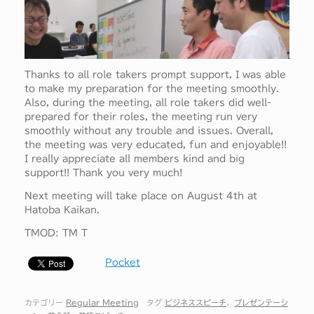
Thanks to all role takers prompt support, I was able
to make my preparation for the meeting smoothly.
Also, during the meeting, all role takers did well-
prepared for their roles, the meeting run very
smoothly without any trouble and issues. Overall,
the meeting was very educated, fun and enjoyable!!
I really appreciate all members kind and big
support!! Thank you very much!
Next meeting will take place on August 4th at
Hatoba Kaikan.
TMOD: TM T
Pocket
カテゴリー
Regular Meeting
タグ
ビジネススピーチ
、
プレゼンテーシ