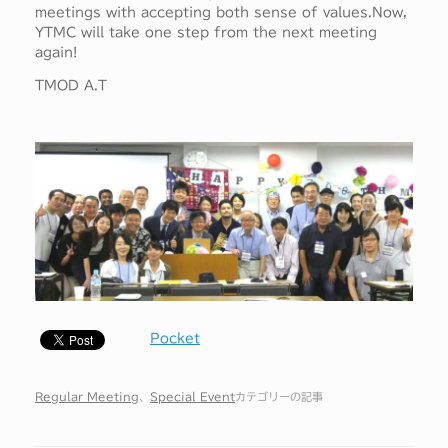
meetings with accepting both sense of values.Now,
YTMC will take one step from the next meeting
again!
TMOD A.T
Pocket
Regular Meeting
、
Special Event
カテゴリーの記事