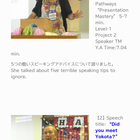
Pathways
“Presentation
Mastery” 5-7
min.
Level-1
Project 2
Speaker TM
Y.A Time:7.04
min.
5つの酷いスピーキングアドバイスについて語りました。
She talked about five terrible speaking tips to
ignore.
【2】Speech
title:
“Did
you meet
Yokota?”