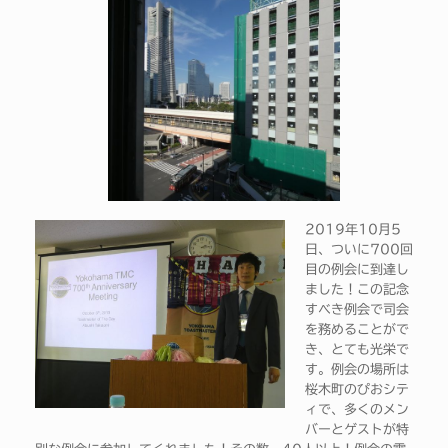
2019年10月5
日、ついに700回
目の例会に到達し
ました！この記念
すべき例会で司会
を務めることがで
き、とても光栄で
す。例会の場所は
桜木町のぴおシテ
ィで、多くのメン
バーとゲストが特