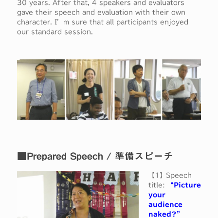
30 years. After that, 4 speakers and evaluators
gave their speech and evaluation with their own
character. I’m sure that all participants enjoyed
our standard session.
■Prepared Speech / 準備スピーチ
【1】Speech
title:
“Picture
your
audience
naked?”