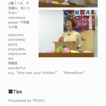
2驚くべき，不
思議な，信じら
れない
marvelous
power 不思議
な才能
adjective
extremely
good,
enjoyable,
impressive
etc
類義語
wonderful
e.g.‘How was your holiday?’ ‘Marvellous!’
■Tips
Presented by TM.M.F.