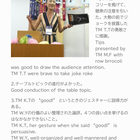
コリーを掲げて、
聴衆の注意を引い
た。大勢の前でジ
ョークを披露した
TM T.Tの勇敢さ
に感謝。
Tips
presented by
TM M.F with
row brrocoli
was good to draw the audience attention.
TM T.T were brave to take joke roke
2.テーブルトピックの進行がよかった。
Good conduction of the table topic.
3.TM K.Tの “good!” というときのジェスチャーに説得力が
ある。
TM W.Yの行儀のよい整理された論評。4つの良い点を挙げるの
はなかなかできないこと。
TM K.T, her gesture when she said “good!” is
persuasive.
TM W.Y, well-organized and well-mannered and