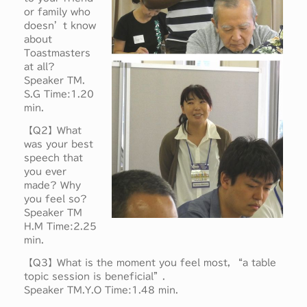
or family who
doesn’t know
about
Toastmasters
at all?
Speaker TM.
S.G Time:1.20
min.
【Q2】What
was your best
speech that
you ever
made? Why
you feel so?
Speaker TM
H.M Time:2.25
min.
【Q3】What is the moment you feel most, “a table
topic session is beneficial”.
Speaker TM.Y.O Time:1.48 min.