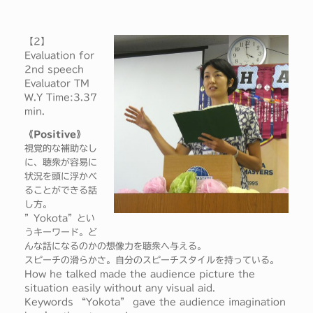
【2】
Evaluation for
2nd speech
Evaluator TM
W.Y Time:3.37
min.
《Positive》
視覚的な補助なし
に、聴衆が容易に
状況を頭に浮かべ
ることができる話
し方。
”Yokota”とい
うキーワード。ど
んな話になるのかの想像力を聴衆へ与える。
スピーチの滑らかさ。自分のスピーチスタイルを持っている。
How he talked made the audience picture the
situation easily without any visual aid.
Keywords “Yokota” gave the audience imagination