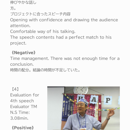
伸びやかな話し
方。
プロジェクトに合ったスピーチ内容
Opening with confidence and drawing the audience
attention.
Comfortable way of his talking.
The speech contents had a perfect match to his
project.
《Negative》
Time management. There was not enough time for a
conclusion.
時間の配分。結論の時間が不足していた。
【4】
Evaluation for
4th speech
Evaluator TM
N.S Time:
3.08min.
《Positive》