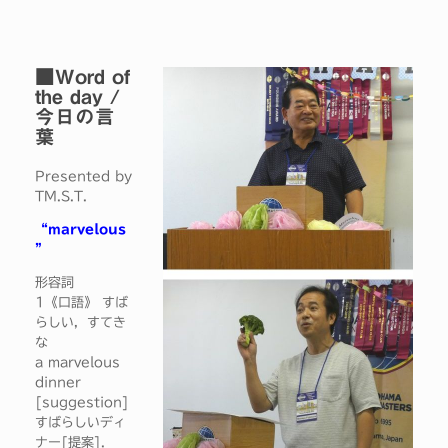
■Word of
the day /
今日の言
葉
Presented by
TM.S.T.
“marvelous
”
形容詞
1《口語》 すば
らしい，すてき
な
a marvelous
dinner
[suggestion]
すばらしいディ
ナー[提案].