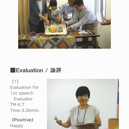
■Evaluation / 論評
【1】
Evaluation for
1st speech
Evaluator
TM K.T
Time:3.36min.
《Positive》
Happy