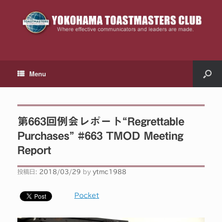
Menu
第663回例会レポート“Regrettable
Purchases” #663 TMOD Meeting
Report
投稿日:
2018/03/29
by
ytmc1988
Pocket