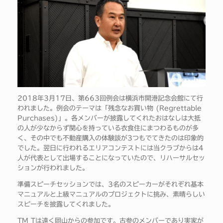
2018年3月17日、第663回例会は横浜市開港記念会館にて行
われました。例会のテーマは「残念なお買い物 (Regrettable
Purchases)」。各メンバーが披露してくれたおはなしは大抵
の人が少なからず関心を持っている衣食住にまつわるものが多
く、その中でも不動産購入の体験談が3つもでてきたのは印象的
でした。翌日に行われるエリアコンテストには当クラブからは4
人が代表として出場することになっていたので、リハーサルセッ
ションが行われました。
準備スピーチセッションでは、3名のスピーカーがそれぞれ基本
マニュアルと上級マニュアルのプロジェクトに挑み、素晴らしい
スピーチを披露してくれました。
TM Tは遠く岡山からの参加です。古参のメンバーであり実家が