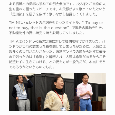
ある横浜への帰郷も兼ねての例会参加です。お父様とご自身の人
生を重ねて語ったスピーチでは、お父様がよく歌っていたという
「黒田節」を扇子を広げて歌いながら披露してくれました。
TM Nはハムレットの台詞をもじったタイトル、”To buy or
not to buy, that is the question” で観衆の興味を引き、
不動産物件の買い時売り時を説明してくレました。
TM Aはパンドラの箱の定説に対して疑問を投げかけました。パ
ンドラが災厄の詰まった箱を開けてしまったがために、人類には
数多くの災厄がふりかかった。通常パンドラの箱から出ずに最後
まで残ったのは「希望」と解釈され、人類は希望があるからこそ
絶望せずに生きていける、との捉え方が一般的だが、本当にそう
であろうかというものでした。