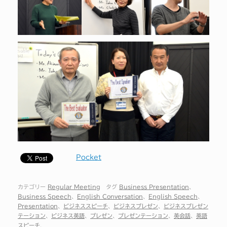
Pocket
カテゴリー
Regular Meeting
タグ
Business Presentation
、
Business Speech
、
English Conversation
、
English Speech
、
Presentation
、
ビジネススピーチ
、
ビジネスプレゼン
、
ビジネスプレゼン
テーション
、
ビジネス英語
、
プレゼン
、
プレゼンテーション
、
英会話
、
英語
スピーチ
.