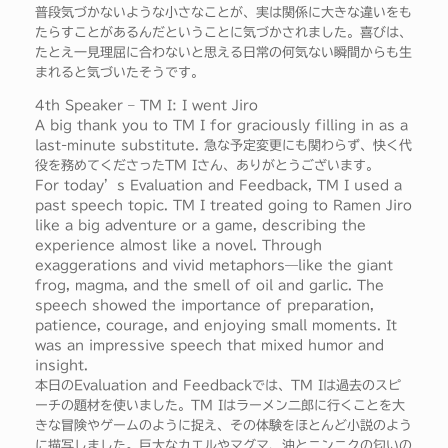
普段気づかないような小さなことが、実は関係に大きな違いをも
たらすことがあるんだということに気づかされました。喜びは、
たとえ一見理屈に合わないと思える日常の何気ない瞬間からも生
まれると気づいたそうです。
4th Speaker – TM I: I went Jiro
A big thank you to TM I for graciously filling in as a
last-minute substitute. 急な予定変更にも関わらず、快く代
役を務めてくださったTM Iさん、ありがとうございます。
For today’s Evaluation and Feedback, TM I used a
past speech topic. TM I treated going to Ramen Jiro
like a big adventure or a game, describing the
experience almost like a novel. Through
exaggerations and vivid metaphors—like the giant
frog, magma, and the smell of oil and garlic. The
speech showed the importance of preparation,
patience, courage, and enjoying small moments. It
was an impressive speech that mixed humor and
insight.
本日のEvaluation and Feedbackでは、TM Iは過去のスピ
ーチの題材を使いました。TM Iはラーメン二郎に行くことを大
きな冒険やゲームのように捉え、その体験をほとんど小説のよう
に描写しました。巨大なカエルやマグマ、油とニンニクの匂いの