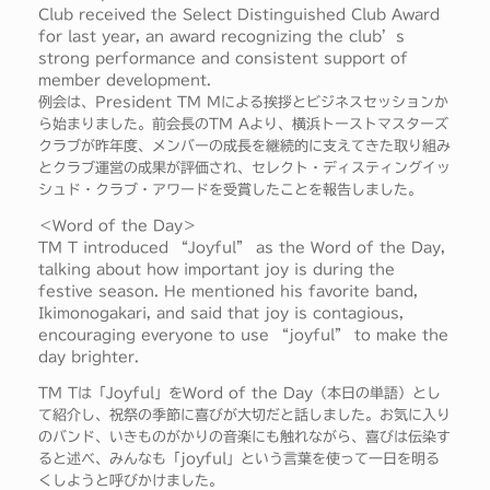
Club received the Select Distinguished Club Award
for last year, an award recognizing the club’s
strong performance and consistent support of
member development.
例会は、President TM Mによる挨拶とビジネスセッションか
ら始まりました。前会長のTM Aより、横浜トーストマスターズ
クラブが昨年度、メンバーの成長を継続的に支えてきた取り組み
とクラブ運営の成果が評価され、セレクト・ディスティングイッ
シュド・クラブ・アワードを受賞したことを報告しました。
＜Word of the Day＞
TM T introduced “Joyful” as the Word of the Day,
talking about how important joy is during the
festive season. He mentioned his favorite band,
Ikimonogakari, and said that joy is contagious,
encouraging everyone to use “joyful” to make the
day brighter.
TM Tは「Joyful」をWord of the Day（本日の単語）とし
て紹介し、祝祭の季節に喜びが大切だと話しました。お気に入り
のバンド、いきものがかりの音楽にも触れながら、喜びは伝染す
ると述べ、みんなも「joyful」という言葉を使って一日を明る
くしようと呼びかけました。