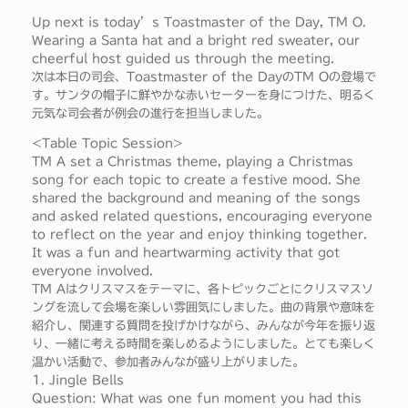
Up next is today’s Toastmaster of the Day, TM O.
Wearing a Santa hat and a bright red sweater, our
cheerful host guided us through the meeting.
次は本日の司会、Toastmaster of the DayのTM Oの登場で
す。サンタの帽子に鮮やかな赤いセーターを身につけた、明るく
元気な司会者が例会の進行を担当しました。
<Table Topic Session>
TM A set a Christmas theme, playing a Christmas
song for each topic to create a festive mood. She
shared the background and meaning of the songs
and asked related questions, encouraging everyone
to reflect on the year and enjoy thinking together.
It was a fun and heartwarming activity that got
everyone involved.
TM Aはクリスマスをテーマに、各トピックごとにクリスマスソ
ングを流して会場を楽しい雰囲気にしました。曲の背景や意味を
紹介し、関連する質問を投げかけながら、みんなが今年を振り返
り、一緒に考える時間を楽しめるようにしました。とても楽しく
温かい活動で、参加者みんなが盛り上がりました。
1. Jingle Bells
Question: What was one fun moment you had this