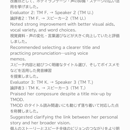
改善点として、ボディランゲージ・声の抑揚・ステージの広い活
用を挙げました。
Evaluator 2: TM F. → Speaker 2 (TM U.)
論評者2：TM F. → スピーカー2（TM U.）
Noted strong improvement with better visual aids,
vocal variety, and word choices.
視覚資料・声の変化・言葉選びなどが大きく向上していたと評価
しました。
Recommended selecting a clearer title and
practicing pronunciation—using voice
memos.
スピーチ内容と結びつく明確なタイトル選び、そしてボイスメモ
などを活用した発音練習
を提案しました。
Evaluator 3: TM K. → Speaker 3 (TM T.)
論評者3：TM K. → スピーカー3（TM T.）
Praised her composure despite a title mix-up by
TMOD.
TMOD のタイトル読み間違いにも動じず落ち着いて対応した点
を称賛しました。
Suggested clarifying the link between her personal
story and her broader vision.
個人のストーリーとスピーチ全体のビジョンのつながりをより明