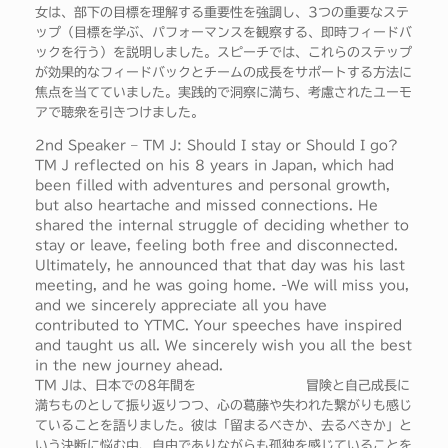
女は、部下の目標を理解する重要性を強調し、3つの重要なステ
ップ（目標を学ぶ、パフォーマンスを観察する、即時フィードバ
ックを行う）を説明しました。スピーチでは、これらのステップ
が効果的なフィードバックとチームの成長をサポートする方法に
焦点を当てていました。実践的で洞察に満ち、考慮されたユーモ
アで聴衆を引きつけました。
2nd Speaker – TM J: Should I stay or Should I go?
TM J reflected on his 8 years in Japan, which had
been filled with adventures and personal growth,
but also heartache and missed connections. He
shared the internal struggle of deciding whether to
stay or leave, feeling both free and disconnected.
Ultimately, he announced that that day was his last
meeting, and he was going home. -We will miss you,
and we sincerely appreciate all you have
contributed to YTMC. Your speeches have inspired
and taught us all. We sincerely wish you all the best
in the new journey ahead.
TM Jは、日本での8年間を 冒険と自己成長に
満ちものとして振り返りつつ、心の葛藤や失われた繋がりも感じ
ていることを語りました。彼は「留まるべきか、去るべきか」と
いう決断に悩む中、自由でありながらも孤独を感じていることを