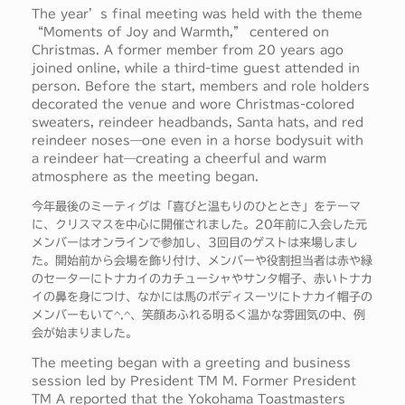
The year’s final meeting was held with the theme
“Moments of Joy and Warmth,” centered on
Christmas. A former member from 20 years ago
joined online, while a third-time guest attended in
person. Before the start, members and role holders
decorated the venue and wore Christmas-colored
sweaters, reindeer headbands, Santa hats, and red
reindeer noses—one even in a horse bodysuit with
a reindeer hat—creating a cheerful and warm
atmosphere as the meeting began.
今年最後のミーティグは「喜びと温もりのひととき」をテーマ
に、クリスマスを中心に開催されました。20年前に入会した元
メンバーはオンラインで参加し、3回目のゲストは来場しまし
た。開始前から会場を飾り付け、メンバーや役割担当者は赤や緑
のセーターにトナカイのカチューシャやサンタ帽子、赤いトナカ
イの鼻を身につけ、なかには馬のボディスーツにトナカイ帽子の
メンバーもいて^.^、笑顔あふれる明るく温かな雰囲気の中、例
会が始まりました。
The meeting began with a greeting and business
session led by President TM M. Former President
TM A reported that the Yokohama Toastmasters