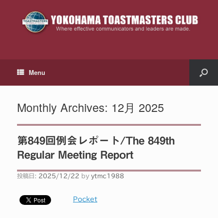
Menu
Monthly Archives:
12月 2025
第849回例会レポート/The 849th
Regular Meeting Report
投稿日:
2025/12/22
by
ytmc1988
Pocket