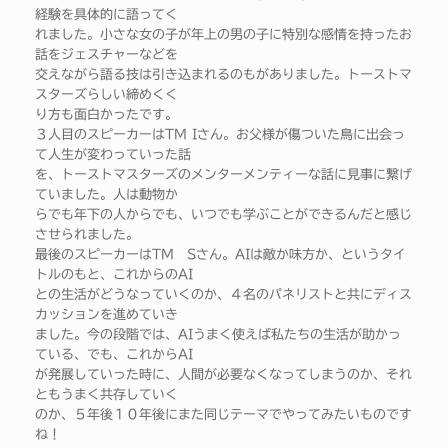
経験を具体的に語ってく
れました。小さな女の子が年上の男の子に特別な感情を持ったお
話をジェスチャーなどを
交えながら語る技は引き込まれるのもがありました。トーストマ
スターズらしい締めくく
り方も面白かったです。
３人目のスピーカーはTM Iさん。お父様が傷ついた鳥に出会っ
て人生が変わっていった話
を、トーストマスターズのメンターメンティーな話に見事に繋げ
ていました。人は動物か
らでも年下の人からでも、いつでも学ぶことができるんだと感じ
させられました。
最後のスピーカーはTM Sさん。AIは敵か味方か、というタイ
トルのもと、これからのAI
との生活がどうなっていくのか、４名のパネリストと共にディス
カッションを進めていき
ました。今の段階では、AIうまく使えば私たちの生活が助かっ
ている、でも、これからAI
が発展していった時に、人間が必要なくなってしまうのか、それ
ともうまく共存していく
のか、５年後１０年後にまた同じテーマでやってみたいものです
ね！