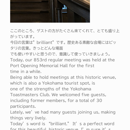
ここのところ、ゲストの方がたくさん来てくれて、とても盛り上
がっています。
今日の言葉は”brilliant”です。歴史ある素敵な会場にはピッ
タリの言葉。きっとどんな場面
でも使いやすいと思うので、意識して使っていきましょう。
Today, our 853rd regular meeting was held at the
Port Opening Memorial Hall for the first
time in a while.
Being able to hold meetings at this historic venue,
which is also a Yokohama tourist spot, is
one of the strengths of the Yokohama
Toastmasters Club. We welcomed five guests,
including former members, for a total of 30
participants.
Lately, we’ve had many guests joining us, making
things very lively.
Today’s word is “brilliant.” It’s a perfect word
for this beautiful, historic venue. I’m sure it’s