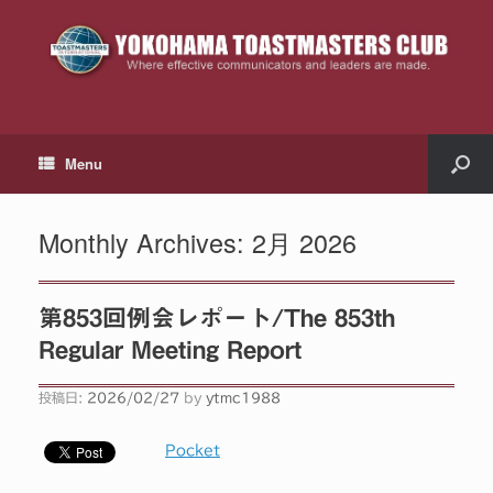
Menu
Monthly Archives:
2月 2026
第853回例会レポート/The 853th
Regular Meeting Report
投稿日:
2026/02/27
by
ytmc1988
Pocket