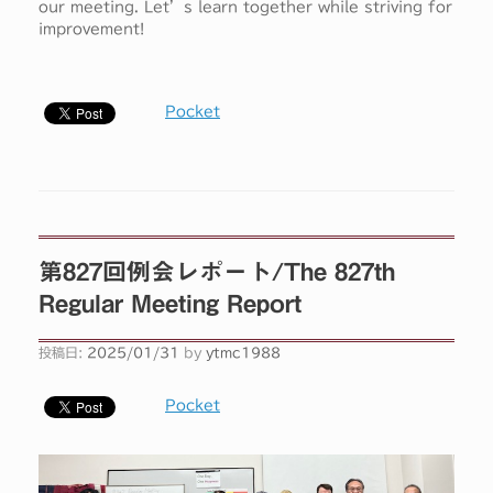
our meeting. Let’s learn together while striving for
improvement!
Pocket
第827回例会レポート/The 827th
Regular Meeting Report
投稿日:
2025/01/31
by
ytmc1988
Pocket