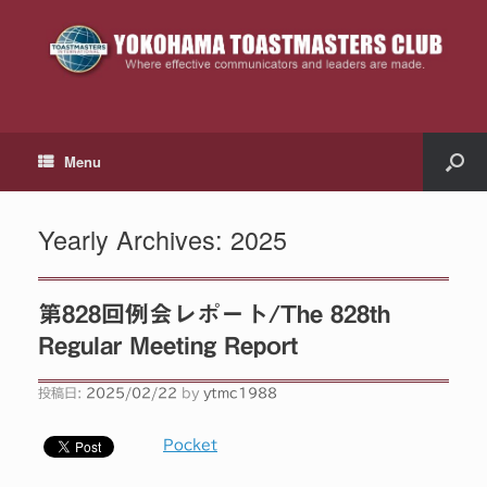
Menu
Yearly Archives:
2025
第828回例会レポート/The 828th
Regular Meeting Report
投稿日:
2025/02/22
by
ytmc1988
Pocket