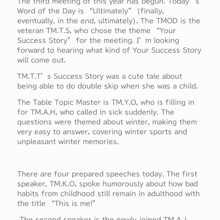
The third meeting of this year has begun. Today’s
Word of the Day is “Ultimately” (finally,
eventually, in the end, ultimately). The TMOD is the
veteran TM.T.S, who chose the theme “Your
Success Story” for the meeting. I’m looking
forward to hearing what kind of Your Success Story
will come out.
TM.T.T’s Success Story was a cute tale about
being able to do double skip when she was a child.
The Table Topic Master is TM.Y.O, who is filling in
for TM.A.H, who called in sick suddenly. The
questions were themed about winter, making them
very easy to answer, covering winter sports and
unpleasant winter memories.
There are four prepared speeches today. The first
speaker, TM.K.O, spoke humorously about how bad
habits from childhood still remain in adulthood with
the title “This is me!”
The second speaker is the newly joined TM.A.J,