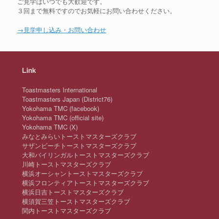
ご見学はいつでも大歓迎です。
３回まで無料ですのでお気軽にお問い合わせください。
→見学申し込み・お問い合わせ
Link
Toastmasters International
Toastmasters Japan (District76)
Yokohama TMC (facebook)
Yokohama TMC (official site)
Yokohama TMC (X)
みなとみらいトーストマスターズクラブ
サザンビーチトーストマスターズクラブ
大和バイリンガルトーストマスターズクラブ
川崎トーストマスターズクラブ
横浜オーシャントーストマスターズクラブ
横浜フロンティアトーストマスターズクラブ
横浜日吉トーストマスターズクラブ
横須賀三笠トーストマスターズクラブ
関内トーストマスターズクラブ