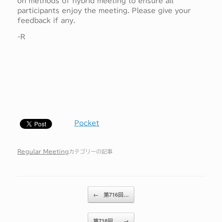
on methods of hybrid meeting to ensure all
participants enjoy the meeting. Please give your
feedback if any.
-R
Pocket
Regular Meeting
カテゴリーの記事
投稿ナビゲーション
←
第716回…
第718回…
→