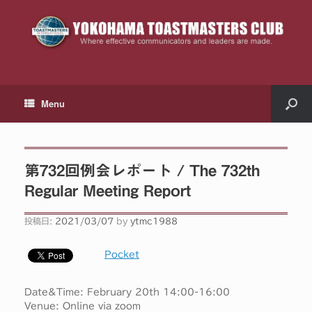
Menu
第732回例会レポート / The 732th
Regular Meeting Report
投稿日:
2021/03/07
by
ytmc1988
Pocket
Date&Time: February 20th 14:00-16:00
Venue: Online via zoom