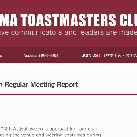
s
Access（例会会場）
JOIN US ! （見学申込・お問
gular Meeting Report
 TM I. As Halloween is approaching, our club
rating the venue and wearing costumes during