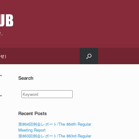
合せ）
Search
Recent Posts
第864回例会レポート/The 864th Regular
Meeting Report
第863回例会レポート/The 863rd Regular