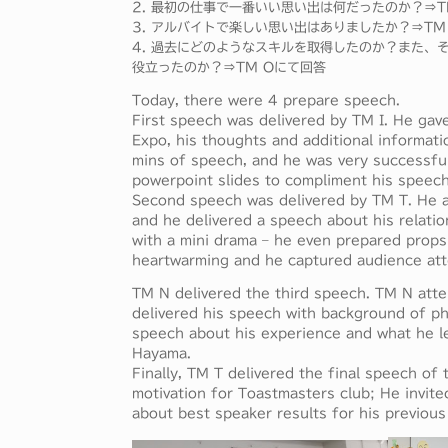
2. 最初の仕事で一番いい思い出は何だったのか？⇒T
3. アルバイトで楽しい思い出はありましたか？⇒TM
4. 過去にどのようなスキルを取得したのか？また、
役立ったのか？⇒TM Oにて回答
Today, there were 4 prepare speech.
First speech was delivered by TM I. He gav
Expo, his thoughts and additional informati
mins of speech, and he was very successful 
powerpoint slides to compliment his speech
Second speech was delivered by TM T. He al
and he delivered a speech about his relati
with a mini drama – he even prepared props
heartwarming and he captured audience atte
TM N delivered the third speech. TM N atten
delivered his speech with background of ph
speech about his experience and what he le
Hayama.
Finally, TM T delivered the final speech of
motivation for Toastmasters club; He invit
about best speaker results for his previou