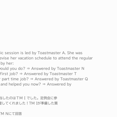
ic session is led by Toastmaster A. She was
evise her vacation schedule to attend the regular
by her:
 would you do? ⇒ Answered by Toastmaster N
 first job? ⇒ Answered by Toastmaster T
r part time job? ⇒ Answered by Toastmaster Q
ast and helped you now? ⇒ Answered by
したのはＴＭ I でした。定例会に参
整してくれました！TM Iが準備した質
TM Nにて回答