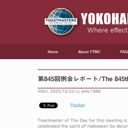
Home
About YTMC
FAQ
第845回例会レポート/The 845th Re
投稿日:
2025/10/22
by
ytmc1988
Pocket
Toastmaster of The Day for this meeting is
celebrated the spirit of Halloween by deco