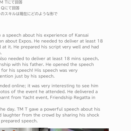
M Tにて回答
 Qにて回答
そのスキルは現在にどのような形で
e a speech about his experience of Kansai
on about Expos. He needed to deliver at least 18
at it. He prepared his script very well and had
.
so needed to deliver at least 18 mins speech,
onship with his father. He opened the speech
 for his speech! His speech was very
ntion just by his speech.
ded online; it was very interesting to see him
otos of the event he attended. He delivered a
arnt from Yacht event, Friendship Regatta in
 the day. TM T gave a powerful speech about his
ed laughter from the crowd by sharing his shock
s prepared speech.