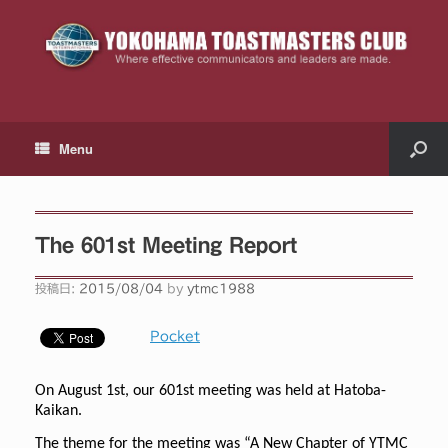
Menu
The 601st Meeting Report
投稿日:
2015/08/04
by
ytmc1988
Pocket
On August 1st, our 601st meeting was held at Hatoba-
Kaikan.
The theme for the meeting was “A New Chapter of YTMC