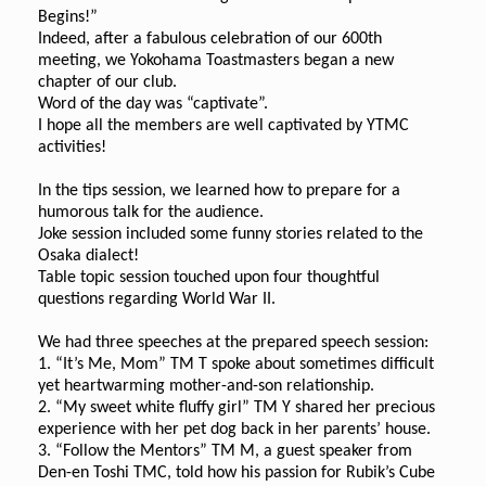
Begins!”
Indeed, after a fabulous celebration of our 600th
meeting, we Yokohama Toastmasters began a new
chapter of our club.
Word of the day was “captivate”.
I hope all the members are well captivated by YTMC
activities!
In the tips session, we learned how to prepare for a
humorous talk for the audience.
Joke session included some funny stories related to the
Osaka dialect!
Table topic session touched upon four thoughtful
questions regarding World War II.
We had three speeches at the prepared speech session:
1. “It’s Me, Mom” TM T spoke about sometimes difficult
yet heartwarming mother-and-son relationship.
2. “My sweet white fluffy girl” TM Y shared her precious
experience with her pet dog back in her parents’ house.
3. “Follow the Mentors” TM M, a guest speaker from
Den-en Toshi TMC, told how his passion for Rubik’s Cube