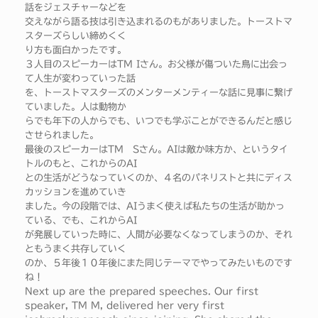
話をジェスチャーなどを
交えながら語る技は引き込まれるのもがありました。トーストマ
スターズらしい締めくく
り方も面白かったです。
３人目のスピーカーはTM Iさん。お父様が傷ついた鳥に出会っ
て人生が変わっていった話
を、トーストマスターズのメンターメンティーな話に見事に繋げ
ていました。人は動物か
らでも年下の人からでも、いつでも学ぶことができるんだと感じ
させられました。
最後のスピーカーはTM Sさん。AIは敵か味方か、というタイ
トルのもと、これからのAI
との生活がどうなっていくのか、４名のパネリストと共にディス
カッションを進めていき
ました。今の段階では、AIうまく使えば私たちの生活が助かっ
ている、でも、これからAI
が発展していった時に、人間が必要なくなってしまうのか、それ
ともうまく共存していく
のか、５年後１０年後にまた同じテーマでやってみたいものです
ね！
Next up are the prepared speeches. Our first
speaker, TM M, delivered her very first