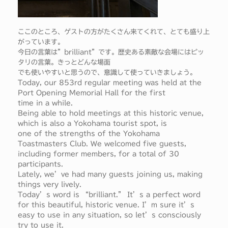
ここのところ、ゲストの方がたくさん来てくれて、とても盛り上
がっています。
今日の言葉は”brilliant”です。歴史ある素敵な会場にはピッ
タリの言葉。きっとどんな場面
でも使いやすいと思うので、意識して使っていきましょう。
Today, our 853rd regular meeting was held at the
Port Opening Memorial Hall for the first
time in a while.
Being able to hold meetings at this historic venue,
which is also a Yokohama tourist spot, is
one of the strengths of the Yokohama
Toastmasters Club. We welcomed five guests,
including former members, for a total of 30
participants.
Lately, we’ve had many guests joining us, making
things very lively.
Today’s word is “brilliant.” It’s a perfect word
for this beautiful, historic venue. I’m sure it’s
easy to use in any situation, so let’s consciously
try to use it.