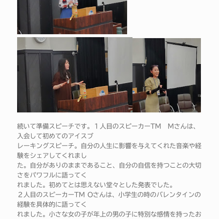
続いて準備スピーチです。１人目のスピーカーTM Mさんは、
入会して初めてのアイスブ
レーキングスピーチ。自分の人生に影響を与えてくれた音楽や経
験をシェアしてくれまし
た。自分がありのままであること、自分の自信を持つことの大切
さをパワフルに語ってく
れました。初めてとは思えない堂々とした発表でした。
２人目のスピーカーTM Oさんは、小学生の時のバレンタインの
経験を具体的に語ってく
れました。小さな女の子が年上の男の子に特別な感情を持ったお