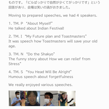
ものです。「ビルばっかりで自然が少くてがっかりです」という
回答があり、会場は笑いの渦がおきました。
Moving to prepared speeches, we had 4 speakers.
1. TM. P “About Myself”
He talked about Indian Festival!
2. TM. I “My Future plan and Toastmasters”
It was speech how Toastmasters will save your old
age.
3. TM. N “Do the Shakyo”
The funny story about How we can relief from
Stress”
4. TM. S “You Head Will Be Alright”
Humous speech about forgetfulness
We really enjoyed various speeches.