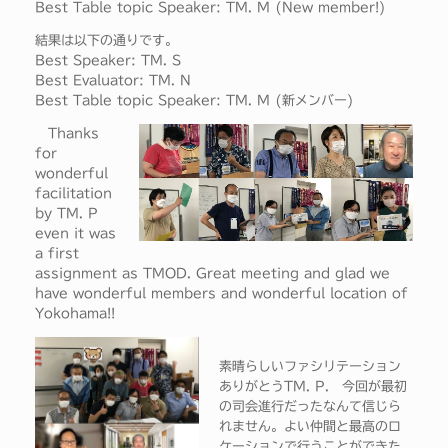
Best Table topic Speaker: TM. M (New member!)
結果は以下の通りです。
Best Speaker: TM. S
Best Evaluator: TM. N
Best Table topic Speaker: TM. M (新メンバー)
Thanks
for
wonderful
facilitation
by TM. P
even it was
a first
assignment as TMOD. Great meeting and glad we
have wonderful members and wonderful location of
Yokohama!!
素晴らしいファシリテーション
ありがとうTM. P. 今回が最初
の司会進行だったなんて信じら
れません。よい仲間と最高のロ
ケーションで行うことができた