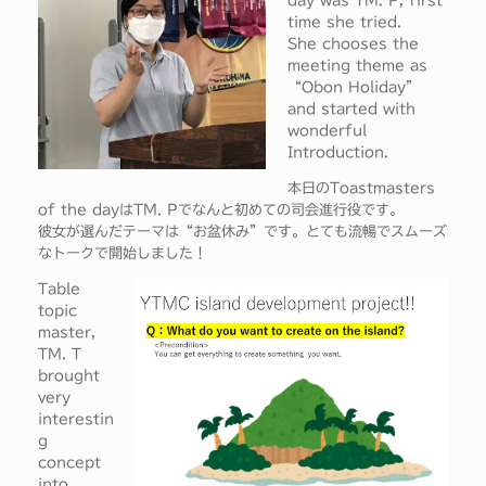
day was TM. P, first
time she tried.
She chooses the
meeting theme as
“Obon Holiday”
and started with
wonderful
Introduction.
本日のToastmasters
of the dayはTM. Pでなんと初めての司会進行役です。
彼女が選んだテーマは“お盆休み”です。とても流暢でスムーズ
なトークで開始しました！
Table
topic
master,
TM. T
brought
very
interestin
g
concept
into