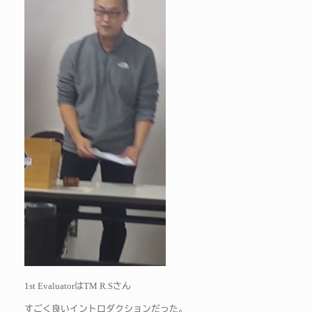
1st Evaluator
TM R.S
は
さん
すごく良いイントロダクションだった。