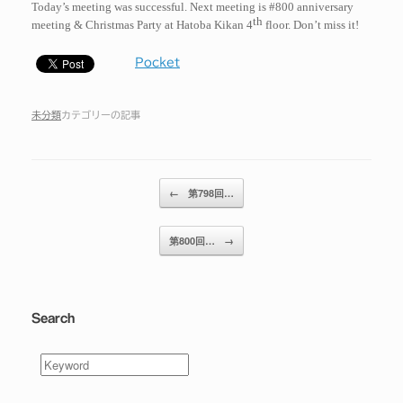
Today’s meeting was successful. Next meeting is #800 anniversary
th
meeting & Christmas Party at Hatoba Kikan 4
floor. Don’t miss it!
Pocket
未分類
カテゴリーの記事
投稿ナビゲーション
←
第798回…
第800回…
→
Search