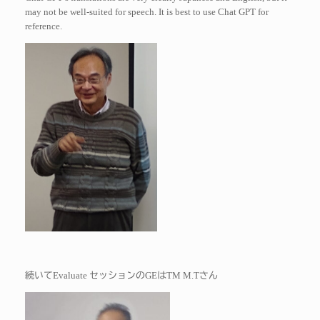
may not be well-suited for speech. It is best to use Chat GPT for
reference.
Evaluate
GE
TM M.T
続いて
セッションの
は
さん