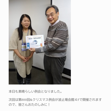
本日も素晴らしい例会となりました。
800
&
F
次回は第
回
クリスマス例会が波止場会館４
で開催されます
ので、皆さんおたのしみに！