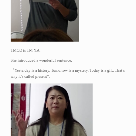
TMOD is TM Y.A.
She introduced a wonderful sentence.
Yesterday is a history. Tomorrow is a mystery. Today is a gift. That’s
“
why it’s called present”.