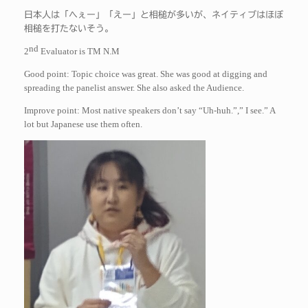
日本人は「へぇー」「えー」と相槌が多いが、ネイティブはほぼ
相槌を打たないそう。
nd
2
Evaluator is TM N.M
Good point: Topic choice was great. She was good at digging and
spreading the panelist answer. She also asked the Audience.
Improve point: Most native speakers don’t say “Uh-huh.”,” I see.” A
lot but Japanese use them often.