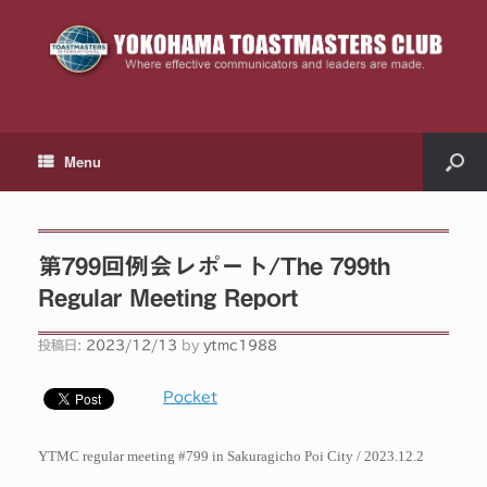
Menu
第799回例会レポート/The 799th
Regular Meeting Report
投稿日:
2023/12/13
by
ytmc1988
Pocket
YTMC regular meeting #799 in Sakuragicho Poi City / 2023.12.2