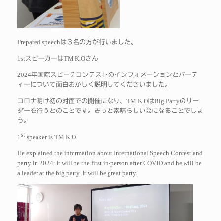
Prepared speech
は３名の方が行いました。
1st
TM K.O
スピーカーは
さん
2024
年国際スピーチコンテストのインフォメーションとパーテ
ィーについて面白おかしく説明してくださいました。
TM K.O
Big Party
コロナ明け初の対面での開催になり、
は
のリー
ダーを行うとのことです。きっと素晴らしい会になることでしょ
う。
st
1
speaker is TM K.O
He explained the information about International Speech Contest and
party in 2024. It will be the first in-person after COVID and he will be
a leader at the big party. It will be great party.