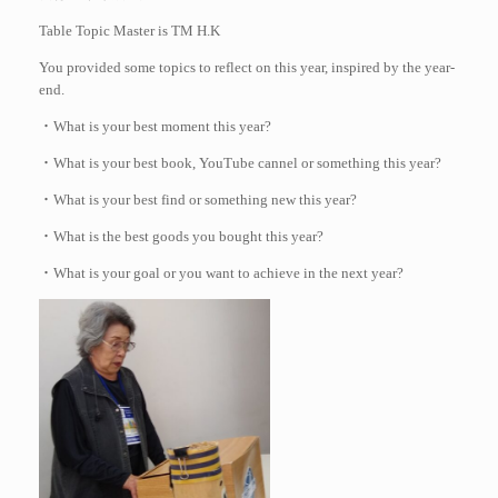
Table Topic Master is TM H.K
You provided some topics to reflect on this year, inspired by the year-
end.
What is your best moment this year?
・
What is your best book, YouTube cannel or something this year?
・
What is your best find or something new this year?
・
What is the best goods you bought this year?
・
What is your goal or you want to achieve in the next year?
・