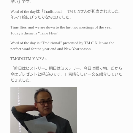
早い」です。
Word of the day
Traditional
TM C.N
は「
」
さんが担当されました。
WOD
年末年始にぴったりな
でした。
Time flies, and we are down to the last two meetings of the year.
Today’s theme is “Time Flies”.
Word of the day is “Traditional” presented by TM C.N. It was the
perfect word for the year-end and New Year season.
TMOD
TM Y.A
は
さん。
「昨日はヒストリー。明日はミステリー。今日は贈り物。だから
今はプレゼントと呼ぶのです。」素晴らしい一文を紹介していた
だきました。