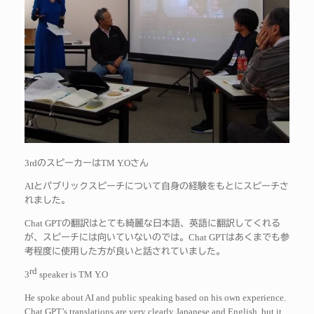
3rd
TM Y.O
のスピーカーは
さん
AI
とパブリックスピーチについて自身の経験をもとにスピーチさ
れました。
Chat GPT
の翻訳はとても綺麗な日本語、英語に翻訳してくれる
Chat GPT
が、スピーチには向いていないのでは。
はあくまでも参
考程度に使用した方が良いと話されていました。
rd
3
speaker is TM Y.O
He spoke about AI and public speaking based on his own experience.
Chat GPT’s translations are very clearly Japanese and English, but it