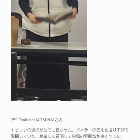
nd
2
Evaluator
TM N.M
は
さん
トピックの選択がとても良かった。パネラーの答えを掘り下げて
質問していた。聴衆にも質問して会場の雰囲気が良くなった。