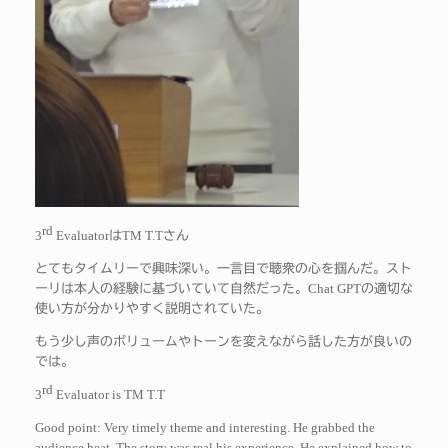
rd
3
Evaluator
TM T.T
は
さん
とてもタイムリーで興味深い。一言目で聴衆の心を掴んだ。スト
Chat GPT
ーリは本人の経験に基づいていて自然だった。
の適切な
使い方が分かりやすく説明されていた。
もう少し声のボリュームやトーンを変えながら話した方が良いの
では。
rd
3
Evaluator is TM T.T
Good point: Very timely theme and interesting. He grabbed the
audience heat. The story was real his experience. He explained how to