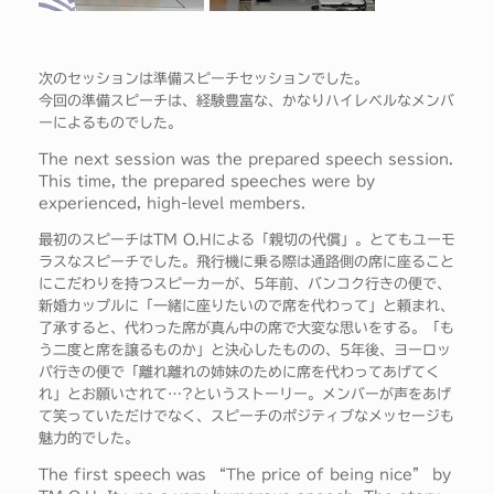
次のセッションは準備スピーチセッションでした。
今回の準備スピーチは、経験豊富な、かなりハイレベルなメンバ
ーによるものでした。
The next session was the prepared speech session.
This time, the prepared speeches were by
experienced, high-level members.
最初のスピーチはTM O.Hによる「親切の代償」。とてもユーモ
ラスなスピーチでした。飛行機に乗る際は通路側の席に座ること
にこだわりを持つスピーカーが、5年前、バンコク行きの便で、
新婚カップルに「一緒に座りたいので席を代わって」と頼まれ、
了承すると、代わった席が真ん中の席で大変な思いをする。「も
う二度と席を譲るものか」と決心したものの、5年後、ヨーロッ
パ行きの便で「離れ離れの姉妹のために席を代わってあげてく
れ」とお願いされて…?というストーリー。メンバーが声をあげ
て笑っていただけでなく、スピーチのポジティブなメッセージも
魅力的でした。
The first speech was “The price of being nice” by