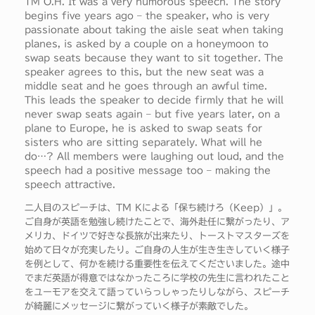
TM O.H. It was a very humorous speech. The story
begins five years ago – the speaker, who is very
passionate about taking the aisle seat when taking
planes, is asked by a couple on a honeymoon to
swap seats because they want to sit together. The
speaker agrees to this, but the new seat was a
middle seat and he goes through an awful time.
This leads the speaker to decide firmly that he will
never swap seats again – but five years later, on a
plane to Europe, he is asked to swap seats for
sisters who are sitting separately. What will he
do…? All members were laughing out loud, and the
speech had a positive message too – making the
speech attractive.
二人目のスピーチは、TM Kによる「保ち続けろ（Keep）」。
ご自身が英語を勉強し続けたことで、海外赴任に繋がったり、ア
メリカ、ドイツで好きな長旅が出来たり、トーストマスターズを
始めて日々が充実したり。ご自身の人生が生き生きしていく様子
を例として、何かを続ける重要性を伝えてくださいました。途中
でまだ英語が得意ではなかったころに学校の先生に言われたこと
をユーモアを交えて語っていらっしゃったりしながら、スピーチ
が綺麗にメッセージに繋がっていく様子が素敵でした。