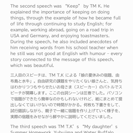
The second speech was “Keep” by TM K. He
explained the importance of keeping on doing
things, through the example of how he became full
of life through continuing to study English; for
example, working abroad, going on a road trip in
USA and Germany, and enjoying toastmasters.
During the speech, he also included anecdotes of
him receiving words from his school teacher when
he still was not good at English with humour – every
story connected to the message of this speech,
which was beautiful.
三人目のスピーチは、TM T.K による「娘の夏休みの宿題、由
布島と水牛」。自由研究の課題をやりたくない娘さんと、気持ち
はわかりつつもやらせたいお母さま（スピーカー）のバトルでス
ピーチが開幕します。ここの台詞シーンは圧巻でした。パソコン
で宿題ができたら簡単なのかもしれないけれど、紙にまとめて提
出しなくてはいけないので時間がかかる。何枚も下書きをして、
試行錯誤しながら、親子で一緒に宿題を作り上げていく様子を、
実際の宿題をみせながら鮮やかに説明してくださいました。
The third speech was TM T.K’s “My daughter’s
Summer Homework, Yubujima and Water Buffalo,