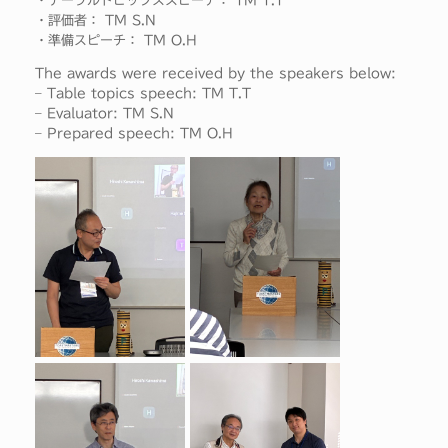
・テーブルトピックススピーチ： TM T.T
・評価者： TM S.N
・準備スピーチ： TM O.H
The awards were received by the speakers below:
– Table topics speech: TM T.T
– Evaluator: TM S.N
– Prepared speech: TM O.H