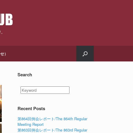
合せ）
Search
Recent Posts
第864回例会レポート/The 864th Regular
Meeting Report
第863回例会レポート/The 863rd Regular