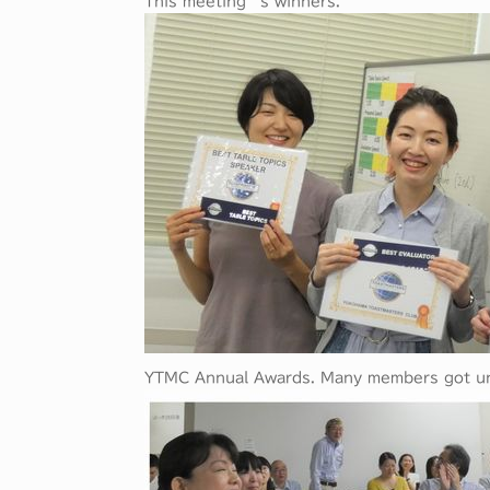
This meeting’s winners.
YTMC Annual Awards. Many members got un