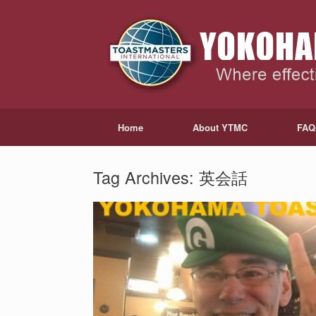
Home
About YTMC
FAQ
Tag Archives:
英会話