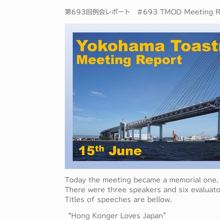
第693回例会レポート #693 TMOD Meeting R
Today the meeting became a memorial one. B
There were three speakers and six evaluator
Titles of speeches are bellow.
“Hong Konger Loves Japan”