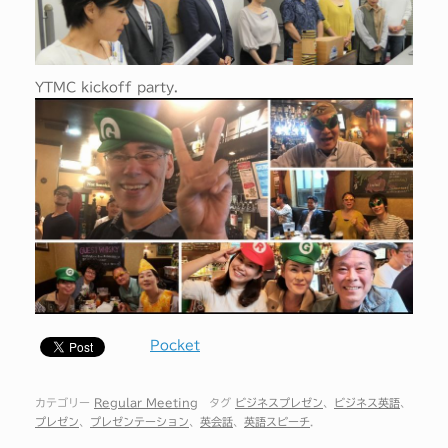
YTMC kickoff party.
Pocket
カテゴリー
Regular Meeting
タグ
ビジネスプレゼン
、
ビジネス英語
、
プレゼン
、
プレゼンテーション
、
英会話
、
英語スピーチ
.