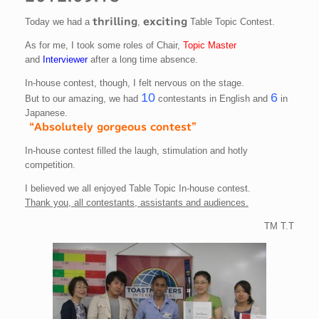
Today we had a
,
Table Topic Contest.
thrilling
exciting
As for me, I took some roles of Chair,
Topic Master
and
Interviewer
after a long time absence.
In-house contest, though, I felt nervous on the stage.
10
6
But to our amazing, we had
contestants in English and
in
Japanese.
“Absolutely gorgeous contest”
In-house contest filled the laugh, stimulation and hotly
competition.
I believed we all enjoyed Table Topic In-house contest.
Thank you, all contestants, assistants and audiences.
TM T.T