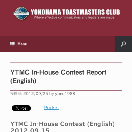
Menu
YTMC In-House Contest Report
(English)
投稿日:
2012/09/25
by
ytmc1988
Pocket
YTMC In-House Contest (English)
2012.09.15