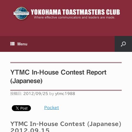
Menu
YTMC In-House Contest Report
(Japanese)
投稿日:
2012/09/25
by
ytmc1988
Pocket
YTMC In-House Contest (Japanese)
2012.09.15