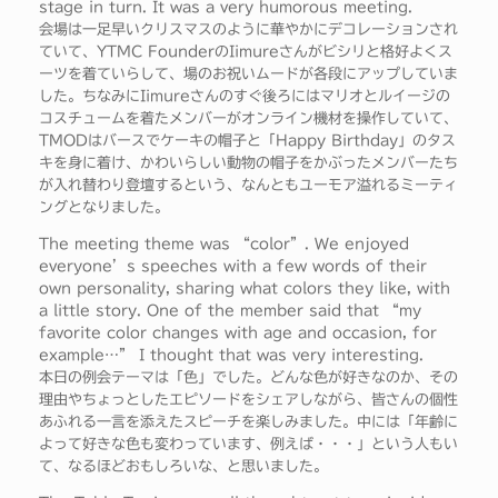
stage in turn. It was a very humorous meeting.
会場は一足早いクリスマスのように華やかにデコレーションされ
ていて、YTMC FounderのIimureさんがビシリと格好よくス
ーツを着ていらして、場のお祝いムードが各段にアップしていま
した。ちなみにIimureさんのすぐ後ろにはマリオとルイージの
コスチュームを着たメンバーがオンライン機材を操作していて、
TMODはバースでケーキの帽子と「Happy Birthday」のタス
キを身に着け、かわいらしい動物の帽子をかぶったメンバーたち
が入れ替わり登壇するという、なんともユーモア溢れるミーティ
ングとなりました。
The meeting theme was “color”. We enjoyed
everyone’s speeches with a few words of their
own personality, sharing what colors they like, with
a little story. One of the member said that “my
favorite color changes with age and occasion, for
example…” I thought that was very interesting.
本日の例会テーマは「色」でした。どんな色が好きなのか、その
理由やちょっとしたエピソードをシェアしながら、皆さんの個性
あふれる一言を添えたスピーチを楽しみました。中には「年齢に
よって好きな色も変わっています、例えば・・・」という人もい
て、なるほどおもしろいな、と思いました。