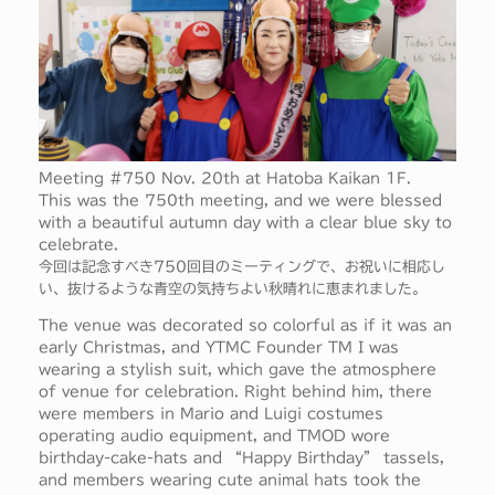
Meeting #750 Nov. 20th at Hatoba Kaikan 1F.
This was the 750th meeting, and we were blessed
with a beautiful autumn day with a clear blue sky to
celebrate.
今回は記念すべき750回目のミーティングで、お祝いに相応し
い、抜けるような青空の気持ちよい秋晴れに恵まれました。
The venue was decorated so colorful as if it was an
early Christmas, and YTMC Founder TM I was
wearing a stylish suit, which gave the atmosphere
of venue for celebration. Right behind him, there
were members in Mario and Luigi costumes
operating audio equipment, and TMOD wore
birthday-cake-hats and “Happy Birthday” tassels,
and members wearing cute animal hats took the