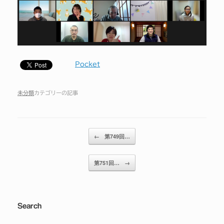
Pocket
未分類
カテゴリーの記事
投稿ナビゲーション
←
第749回…
第751回…
→
Search